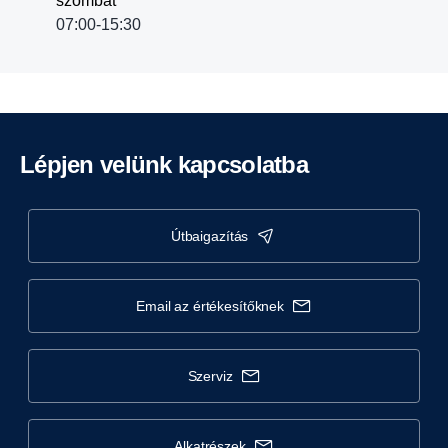
szombat
07:00-15:30
Lépjen velünk kapcsolatba
útbaigazítás
email az értékesítőknek
szerviz
alkatrészek