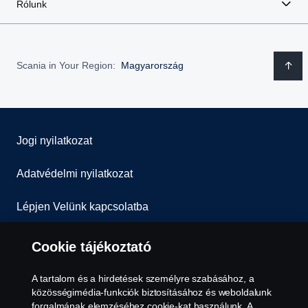
Rólunk
Scania in Your Region:
Magyarország
Jogi nyilatkozat
Adatvédelmi nyilatkozat
Lépjen Velünk kapcsolatba
Általános Szerződési Feltételek
Cookie tájékoztató
Visszaélés-bejelentés
A tartalom és a hirdetések személyre szabásához, a
közösségimédia-funkciók biztosításához és weboldalunk
Süti szabályzat
forgalmának elemzéséhez cookie-kat használunk. A