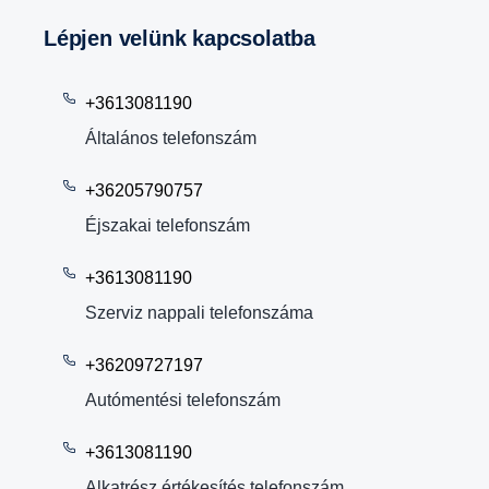
Lépjen velünk kapcsolatba
+3613081190
Általános telefonszám
+36205790757
Éjszakai telefonszám
+3613081190
Szerviz nappali telefonszáma
+36209727197
Autómentési telefonszám
+3613081190
Alkatrész értékesítés telefonszám