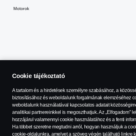
Motorok
Cookie tájékoztató
A tartalom és a hirdetések személyre szabásához, a közöss
Scania in Your Region:
Magyarország
biztosításához és weboldalunk forgalmának elemzéséhez co
weboldalunk használatával kapcsolatos adatait közösségimé
analitikai partnereinkkel is megoszthatjuk. Az „Elfogadom” l
hozzájárul valamennyi cookie használatához és a fenti inf
Jogi nyilatkozat
Adatvédelmi nyilatkozat
Lépjen Velünk 
Ha többet szeretne megtudni arról, hogyan használjuk a cook
cookie-oldalunkra, amelyet a szöveg végén található linkre ka