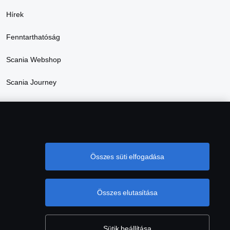
Hírek
Fenntarthatóság
Scania Webshop
Scania Journey
2025. energetikai jelentés
Összes süti elfogadása
Összes elutasítása
ntés
Süti szabályzat
Cookie tájékoztató
Sütik beállítása