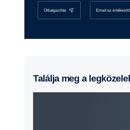
útbaigazítás
email az értékesí
Találja meg a legközel