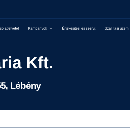
olatfelvétel
Kampányok
Értékesítési és szervizhálózat
Szállítási üzem
ria Kft.
55, Lébény