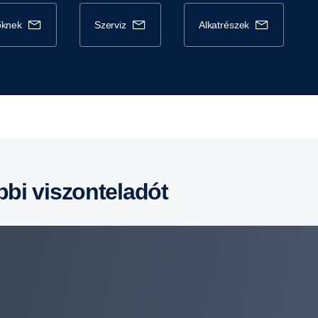
tőknek
szerviz
alkatrészek
ebbi viszonteladót