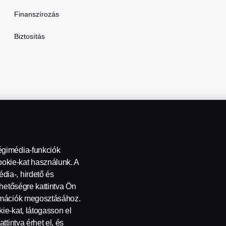
Finanszírozás
Biztosítás
égimédia-funkciók
okie-kat használunk. A
dia-, hirdető és
ehetőségre kattintva Ön
ormációk megosztásához.
kapcsolatba
Általános Szerződési Feltételek
Visszaélés-bejele
ie-kat, látogasson el
ttintva érhet el, és