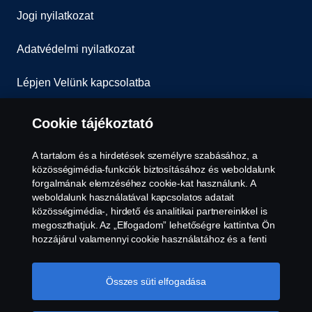
Jogi nyilatkozat
Adatvédelmi nyilatkozat
Lépjen Velünk kapcsolatba
Általános Szerződési Feltételek
Cookie tájékoztató
Visszaélés-bejelentés
A tartalom és a hirdetések személyre szabásához, a
közösségimédia-funkciók biztosításához és weboldalunk
Süti szabályzat
forgalmának elemzéséhez cookie-kat használunk. A
weboldalunk használatával kapcsolatos adatait
közösségimédia-, hirdető és analitikai partnereinkkel is
Cookie tájékoztató
megoszthatjuk. Az „Elfogadom” lehetőségre kattintva Ön
hozzájárul valamennyi cookie használatához és a fenti
információk megosztásához. Ha többet szeretne
megtudni arról, hogyan használjuk a cookie-kat,
látogasson el cookie-oldalunkra, amelyet a szöveg végén
Összes süti elfogadása
található linkre kattintva érhet el, és olvassa el Cookie
tájékoztatónkat. A „Cookie-beállítások”-ra kattintva,