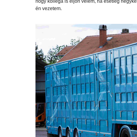
Ezzel az autóval most speciel én járok. Nem fél
kiélhessem a gyermeki hajlamaimat. Utána nem
hogy kolléga is eljön velem, ha esetleg négy
én vezetem.