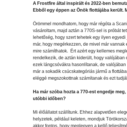
A Frostfire által inspirált és 2022-ben bemut
Ebből egy éppen az Önök flottájába került. M
Örömmel mondhatom, hogy már régóta a Scania
vásároltam, majd aztán a 770S-sel is próbát te
lehetőség, hogy szert tehetek egy ilyen egyedi 
már, hogy megérkezzen, de mivel már vannak e
mire számíthatok. Ért azért egy kellemes megle
rendelkezik, de aztán kiderült, hogy valójában o
ezek lángcsóvákra hasonlítanak, de valójában 
már a sokadik csúcskategóriás jármű a flottába
eléggé megszokottnak számítanak és ezt tudják
Ha már szóba hozta a 770-est engedje meg, h
utóbbi időben?