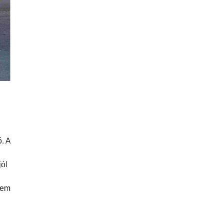
. A
jól
nem