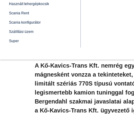
Magyar tulajdonosa le
2024.május.02.
A Kő-Kavics-Trans Kft. nemrég eg
mágnesként vonzza a tekinteteket, 
limitált szériás 770S típusú vontat
legismertebb kamion tuninggal fo
Bergendahl szakmai javaslatai alap
a Kő-Kavics-Trans Kft. ügyvezető 