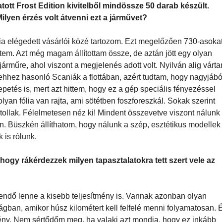
atott Frost Edition kivitelből mindössze 50 darab készült.
ilyen érzés volt átvenni ezt a járművet?
 elégedett vásárlói közé tartozom. Ezt megelőzően 730-asoka
ttem. Azt még magam állítottam össze, de aztán jött egy olyan
járműre, ahol viszont a megjelenés adott volt. Nyilván alig várt
hhez hasonló Scaniák a flottában, azért tudtam, hogy nagyjábó
petés is, mert azt hittem, hogy ez a gép speciális fényezéssel
lyan fólia van rajta, ami sötétben foszforeszkál. Sokak szerint
tollak. Félelmetesen néz ki! Mindent összevetve viszont nálunk
n. Büszkén állíthatom, hogy nálunk a szép, esztétikus modellek
 is rólunk.
ogy rákérdezzek milyen tapasztalatokra tett szert vele az