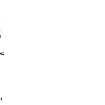
t
am
l
 ez