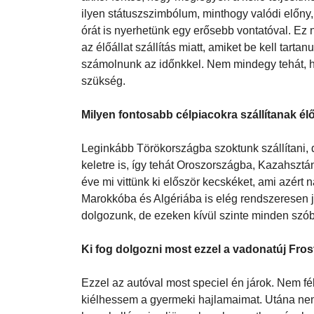
Mi élőállatot szállítunk. Ehhez alapvetően ele
helyzetek, például keleten, mondjuk Törökorszá
akkor fontos, hogy meglegyen a kellő teljesít
ilyen státuszszimbólum, minthogy valódi előny
órát is nyerhetünk egy erősebb vontatóval. Ez 
az élőállat szállítás miatt, amiket be kell tarta
számolnunk az időnkkel. Nem mindegy tehát, ho
szükség.
Milyen fontosabb célpiacokra szállítanak él
Leginkább Törökországba szoktunk szállítani,
keletre is, így tehát Oroszországba, Kazahsz
éve mi vittünk ki először kecskéket, ami azér
Marokkóba és Algériába is elég rendszeresen 
dolgozunk, de ezeken kívül szinte minden szób
Ki fog dolgozni most ezzel a vadonatúj Fros