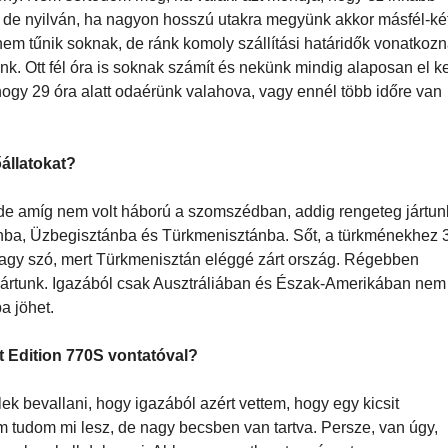
gendő lenne a kisebb teljesítmény is. Vannak azonban olyan
gban, amikor húsz kilométert kell felfelé menni folyamatosan. 
mény. Nem sértődőm meg, ha valaki azt mondja, hogy ez inkább
, de nyilván, ha nagyon hosszú utakra megyünk akkor másfél-ké
nem tűnik soknak, de ránk komoly szállítási határidők vonatkoz
nunk. Ott fél óra is soknak számít és nekünk mindig alaposan el ke
gy 29 óra alatt odaérünk valahova, vagy ennél több időre van
őállatokat?
 de amíg nem volt háború a szomszédban, addig rengeteg jártun
tánba, Üzbegisztánba és Türkmenisztánba. Sőt, a türkménekhez 
t nagy szó, mert Türkmenisztán eléggé zárt ország. Régebben
jártunk. Igazából csak Ausztráliában és Észak-Amerikában nem
a jöhet.
t Edition 770S vontatóval?