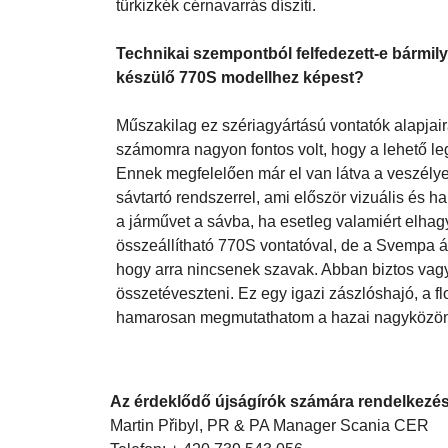
túlzás azt mondani, hogy a magyar szívnek is i
egyedi megoldásokat: a kormánykerék, illetve a 
türkizkék cérnavarrás díszíti.
Technikai szempontból felfedezett-e bármi
készülő 770S modellhez képest?
Műszakilag ez szériagyártású vontatók alapjai
számomra nagyon fontos volt, hogy a lehető l
Ennek megfelelően már el van látva a veszélyezt
sávtartó rendszerrel, ami először vizuális és
a járművet a sávba, ha esetleg valamiért elhag
összeállítható 770S vontatóval, de a Svempa ál
hogy arra nincsenek szavak. Abban biztos vagy
összetéveszteni. Ez egy igazi zászlóshajó, a f
hamarosan megmutathatom a hazai nagyközön