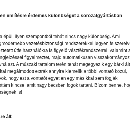
gen kedves. A limitált szériás 770S utastere sem nélkülözi az
két utasülés barna-fekete bőrborítást kapott. A kárpitok széleit
lyen említésre érdemes különbséget a sorozatgyártásban
ra épül, ilyen szempontból tehát nincs nagy különbség. Ami
egmodernebb vezetésbiztonsági rendszerekkel legyen felszerelv
etett útfelhasználókra is figyelő vészfékrendszerrel, valamint 
 hangjelzéssel figyelmeztet, majd automatikusan visszakormányo
yná azt. A műszaki tartalom terén tehát megegyezik egy bárki ált
tal megálmodott extrák annyira kiemelik a többi vontató közül,
ok, hogy ezt a vontatót egyetlen egy másikkal sem fogják
lottám kincse, amit nagy becsben fogok tartani. Bízom benne, ho
ségnek is!