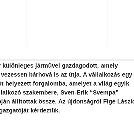
tt az egyik Svempa-vontatónak
y különleges járművel gazdagodott, amely
vezessen bárhová is az útja. A vállalkozás egy
ót helyezett forgalomba, amelyet a világ egyik
glalkozó szakembere, Sven-Erik “Svempa”
ján állítottak össze. Az újdonságról Fige László
igazgatóját kérdeztük.