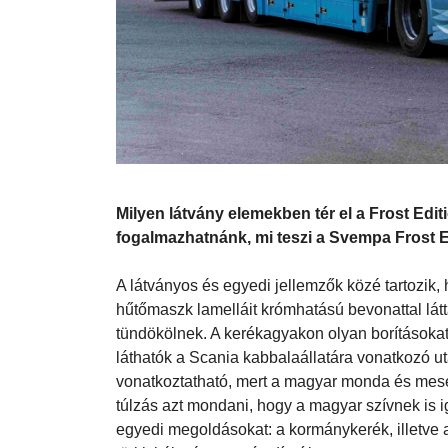
Milyen látvány elemekben tér el a Frost Edit
fogalmazhatnánk, mi teszi a Svempa Frost E
A látványos és egyedi jellemzők közé tartozik,
hűtőmaszk lamelláit krómhatású bevonattal látt
tündökölnek. A kerékagyakon olyan borításokat
láthatók a Scania kabbalaállatára vonatkozó ut
vonatkoztatható, mert a magyar monda és mesev