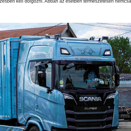
ek bevallani, hogy igazából azért vettem, hogy egy kicsit
 tudom mi lesz, de nagy becsben van tartva. Persze, van úgy,
kezesben kell dolgozni. Abban az esetben természetesen nemcs