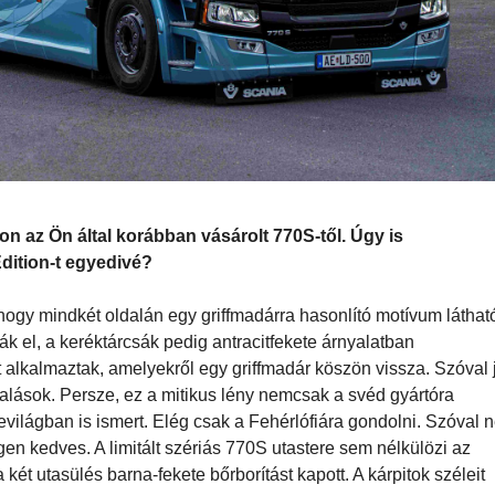
ion az Ön által korábban vásárolt 770S-től. Úgy is
dition-t egyedivé?
 hogy mindkét oldalán egy griffmadárra hasonlító motívum látható
ák el, a keréktárcsák pedig antracitfekete árnyalatban
 alkalmaztak, amelyekről egy griffmadár köszön vissza. Szóval 
alások. Persze, ez a mitikus lény nemcsak a svéd gyártóra
ilágban is ismert. Elég csak a Fehérlófiára gondolni. Szóval 