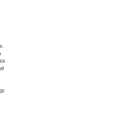
e.
a
zza
al
gy