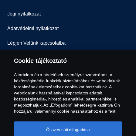
Jogi nyilatkozat
Adatvédelmi nyilatkozat
Lépjen Velünk kapcsolatba
Általános Szerződési Feltételek
Cookie tájékoztató
Visszaélés-bejelentés
A tartalom és a hirdetések személyre szabásához, a
közösségimédia-funkciók biztosításához és weboldalunk
Süti szabályzat
forgalmának elemzéséhez cookie-kat használunk. A
weboldalunk használatával kapcsolatos adatait
közösségimédia-, hirdető és analitikai partnereinkkel is
Cookie tájékoztató
megoszthatjuk. Az „Elfogadom” lehetőségre kattintva Ön
hozzájárul valamennyi cookie használatához és a fenti
információk megosztásához. Ha többet szeretne
megtudni arról, hogyan használjuk a cookie-kat,
látogasson el cookie-oldalunkra, amelyet a szöveg végén
Összes süti elfogadása
található linkre kattintva érhet el, és olvassa el Cookie