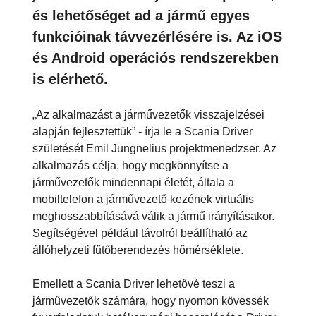
és lehetőséget ad a jármű egyes
funkcióinak távvezérlésére is. Az iOS
és Android operációs rendszerekben
is elérhető.
„Az alkalmazást a járművezetők visszajelzései
alapján fejlesztettük” - írja le a Scania Driver
születését Emil Jungnelius projektmenedzser. Az
alkalmazás célja, hogy megkönnyítse a
járművezetők mindennapi életét, általa a
mobiltelefon a járművezető kezének virtuális
meghosszabbításává válik a jármű irányításakor.
Segítségével például távolról beállítható az
állóhelyzeti fűtőberendezés hőmérséklete.
Emellett a Scania Driver lehetővé teszi a
járművezetők számára, hogy nyomon kövessék