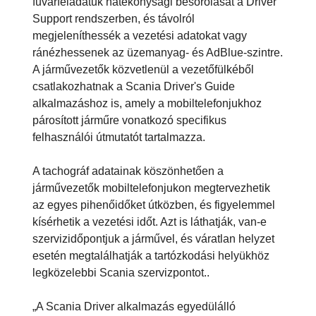
fuvarfeladatuk hatékonysági besorolását a Driver
Support rendszerben, és távolról
megjeleníthessék a vezetési adatokat vagy
ránézhessenek az üzemanyag- és AdBlue-szintre.
A járművezetők közvetlenül a vezetőfülkéből
csatlakozhatnak a Scania Driver's Guide
alkalmazáshoz is, amely a mobiltelefonjukhoz
párosított járműre vonatkozó specifikus
felhasználói útmutatót tartalmazza.
A tachográf adatainak köszönhetően a
járművezetők mobiltelefonjukon megtervezhetik
az egyes pihenőidőket útközben, és figyelemmel
kísérhetik a vezetési időt. Azt is láthatják, van-e
szervizidőpontjuk a járművel, és váratlan helyzet
esetén megtalálhatják a tartózkodási helyükhöz
legközelebbi Scania szervizpontot..
„A Scania Driver alkalmazás egyedülálló