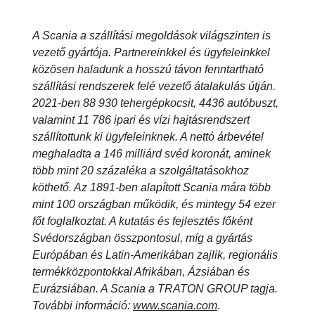
A Scania a szállítási megoldások világszinten is
vezető gyártója. Partnereinkkel és ügyfeleinkkel
közösen haladunk a hosszú távon fenntartható
szállítási rendszerek felé vezető átalakulás útján.
2021-ben 88 930 tehergépkocsit, 4436 autóbuszt,
valamint 11 786 ipari és vízi hajtásrendszert
szállítottunk ki ügyfeleinknek. A nettó árbevétel
meghaladta a 146 milliárd svéd koronát, aminek
több mint 20 százaléka a szolgáltatásokhoz
köthető. Az 1891-ben alapított Scania mára több
mint 100 országban működik, és mintegy 54 ezer
főt foglalkoztat. A kutatás és fejlesztés főként
Svédországban összpontosul, míg a gyártás
Európában és Latin-Amerikában zajlik, regionális
termékközpontokkal Afrikában, Ázsiában és
Eurázsiában. A Scania a TRATON GROUP tagja.
További információ:
www.scania.com
.