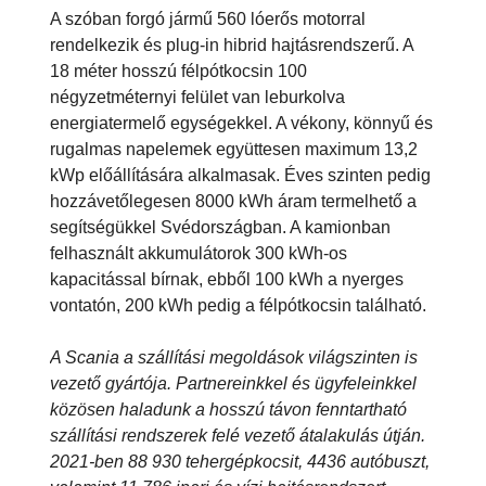
A szóban forgó jármű 560 lóerős motorral
rendelkezik és plug-in hibrid hajtásrendszerű. A
18 méter hosszú félpótkocsin 100
négyzetméternyi felület van leburkolva
energiatermelő egységekkel. A vékony, könnyű és
rugalmas napelemek együttesen maximum 13,2
kWp előállítására alkalmasak. Éves szinten pedig
hozzávetőlegesen 8000 kWh áram termelhető a
segítségükkel Svédországban. A kamionban
felhasznált akkumulátorok 300 kWh-os
kapacitással bírnak, ebből 100 kWh a nyerges
vontatón, 200 kWh pedig a félpótkocsin található.
A Scania a szállítási megoldások világszinten is
vezető gyártója. Partnereinkkel és ügyfeleinkkel
közösen haladunk a hosszú távon fenntartható
szállítási rendszerek felé vezető átalakulás útján.
2021-ben 88 930 tehergépkocsit, 4436 autóbuszt,