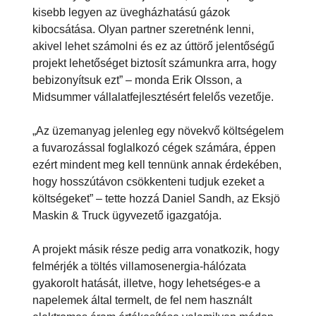
kisebb legyen az üvegházhatású gázok
kibocsátása. Olyan partner szeretnénk lenni,
akivel lehet számolni és ez az úttörő jelentőségű
projekt lehetőséget biztosít számunkra arra, hogy
bebizonyítsuk ezt” – monda Erik Olsson, a
Midsummer vállalatfejlesztésért felelős vezetője.
„Az üzemanyag jelenleg egy növekvő költségelem
a fuvarozással foglalkozó cégek számára, éppen
ezért mindent meg kell tennünk annak érdekében,
hogy hosszútávon csökkenteni tudjuk ezeket a
költségeket” – tette hozzá Daniel Sandh, az Eksjö
Maskin & Truck ügyvezető igazgatója.
A projekt másik része pedig arra vonatkozik, hogy
felmérjék a töltés villamosenergia-hálózata
gyakorolt hatását, illetve, hogy lehetséges-e a
napelemek által termelt, de fel nem használt