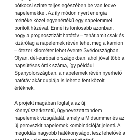
pótkocsi szinte teljes egészében be van fedve
napelemekkel. Az ily módon nyert energia
mértéke közel egyenértékű egy napelemmel
borított házéval. Ennél is fontosabb azonban,
hogy a prognosztizált hatótáv – tehát amit csak és
kizárólag a napelemek révén tehet meg a kamion
– ötezer kilométer lehet évente Svédországban.
Olyan, dél-európai országokban, ahol jóval több a
napsütéses órák száma, így például
Spanyolországban, a napelemek révén nyerhető
hatótáv akár duplája is lehet a fent közölt
értéknek.
A projekt magában foglalja az új,
könnyűszerkezetű, úgynevezett tandem
napelemek vizsgálatát, amely a Midsummer és az
új perovszkit napelemek kombinációját jelenti. A
megoldás nagyobb hatékonyságot tesz lehetővé a