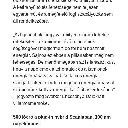
elektromos áram értékesítése valamilyen módon.
A kétirányú töltés lehetősége nem teljesen
egyértelmű, és a megfelelő jogi szabályozás sem
áll rendelkezésre.
„Azt gondoltuk, hogy valamilyen módon lehetne
értékesíteni a kamionon lévő napelemek
segítségével megtermelt, de fel nem használt
energiát. Sajnos ez ebben a pillanatban még nem
lehetséges. De már önmagában az is fantasztikus,
hogy a napelemek a teherautók és a kamionok
energiaforrásává válnak. Villamos energia
szolgáltatóként minden megújuló energiaforrással
számolnunk kell az energetikai átállás érdekében”
– jegyezte meg Sverker Ericsson, a Dalakraft
villamosmérnöke.
560 lóerő a plug-in hybrid Scaniában, 100 nm
napelemmel