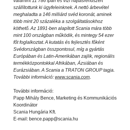
valamint 11 786 ipari és vízi hajtásrendszert
szállítottunk ki ügyfeleinknek. A nettó árbevétel
meghaladta a 146 milliárd svéd koronát, aminek
több mint 20 százaléka a szolgáltatásokhoz
köthető. Az 1891-ben alapított Scania mára több
mint 100 országban működik, és mintegy 54 ezer
főt foglalkoztat. A kutatás és fejlesztés főként
Svédországban összpontosul, míg a gyártás
Európában és Latin-Amerikában zajlik, regionális
termékközpontokkal Afrikában, Ázsiában és
Eurázsiában. A Scania a TRATON GROUP tagja.
További információ:
www.scania.com
.
További információ:
Papp Mihály Bence, Marketing és Kommunikációs
Koordinátor
Scania Hungária Kft.
E-mail: bence.papp@scania.hu