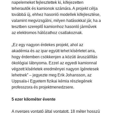
napelemeket fejlesztettek ki, kifejezetten
teherautók és kamionok számára. A projekt célja
továbbá új, ehhez hasonló modellek kifejlesztése,
valamint megvizsgálni, milyen hatásokkal jár, ha a
tesztben szereplő kamionhoz hasonló járművek
az elektromos hálózathoz csatlakoznak.
„Ez egy nagyon érdekes projekt, ahol az
akadémia és az ipar együtt tehet kísérletet arra,
hogy érdemben csökkenjen a közúti áruszállítás
ökológiai lábnyoma. Ezzel az egyedi kamionnal
végzett kísérletek eredményei nagyon ígéretesek
lehetnek” – jegyezte meg Erik Johansson, az
Uppsala-i Egyetem fizikai kémia részlegének
professzora és projektmenedzsere.
5 ezer kilométer évente
A nyerges vontató által vontatott, 18 méter hosszú