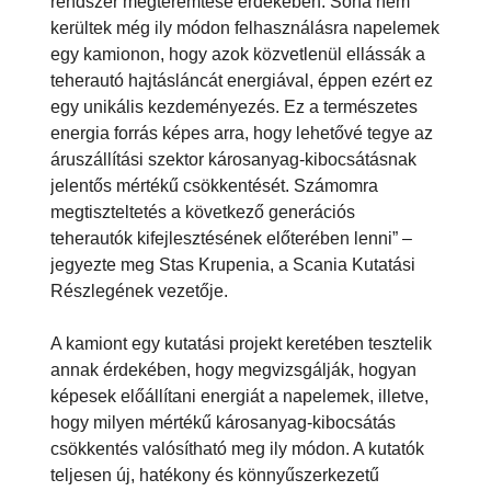
rendszer megteremtése érdekében. Soha nem
kerültek még ily módon felhasználásra napelemek
egy kamionon, hogy azok közvetlenül ellássák a
teherautó hajtásláncát energiával, éppen ezért ez
egy unikális kezdeményezés. Ez a természetes
energia forrás képes arra, hogy lehetővé tegye az
áruszállítási szektor károsanyag-kibocsátásnak
jelentős mértékű csökkentését. Számomra
megtiszteltetés a következő generációs
teherautók kifejlesztésének előterében lenni” –
jegyezte meg Stas Krupenia, a Scania Kutatási
Részlegének vezetője.
A kamiont egy kutatási projekt keretében tesztelik
annak érdekében, hogy megvizsgálják, hogyan
képesek előállítani energiát a napelemek, illetve,
hogy milyen mértékű károsanyag-kibocsátás
csökkentés valósítható meg ily módon. A kutatók
teljesen új, hatékony és könnyűszerkezetű