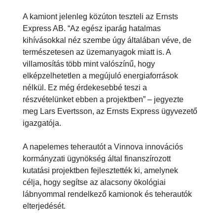
A kamiont jelenleg közúton teszteli az Ernsts
Express AB. “Az egész iparág hatalmas
kihívásokkal néz szembe úgy általában véve, de
természetesen az üzemanyagok miatt is. A
villamosítás több mint valószínű, hogy
elképzelhetetlen a megújuló energiaforrások
nélkül. Ez még érdekesebbé teszi a
részvételünket ebben a projektben” – jegyezte
meg Lars Evertsson, az Ernsts Express ügyvezető
igazgatója.
A napelemes teherautót a Vinnova innovációs
kormányzati ügynökség által finanszírozott
kutatási projektben fejlesztették ki, amelynek
célja, hogy segítse az alacsony ökológiai
lábnyommal rendelkező kamionok és teherautók
elterjedését.