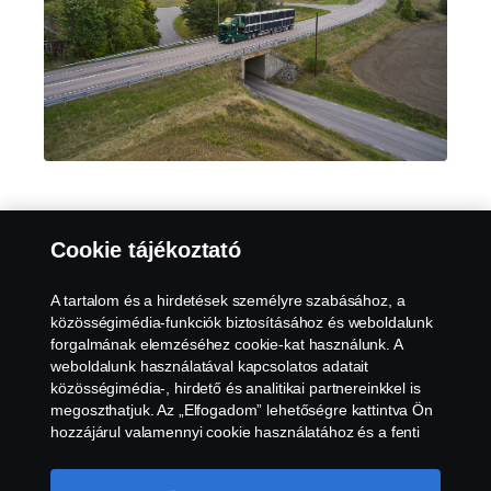
Cookie tájékoztató
Termékek
A tartalom és a hirdetések személyre szabásához, a
közösségimédia-funkciók biztosításához és weboldalunk
Szerviz
forgalmának elemzéséhez cookie-kat használunk. A
weboldalunk használatával kapcsolatos adatait
Rólunk
közösségimédia-, hirdető és analitikai partnereinkkel is
megoszthatjuk. Az „Elfogadom” lehetőségre kattintva Ön
hozzájárul valamennyi cookie használatához és a fenti
információk megosztásához. Ha többet szeretne
megtudni arról, hogyan használjuk a cookie-kat,
Scania in Your Region:
Magyarország