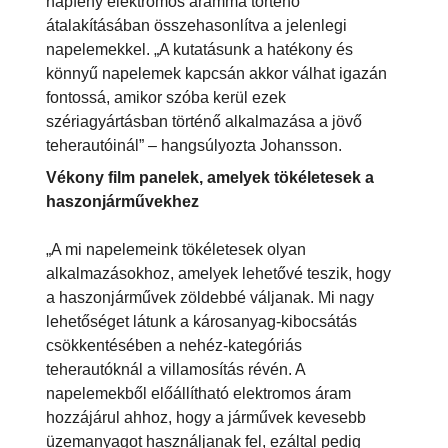
napfény elektromos árammá történő
átalakításában összehasonlítva a jelenlegi
napelemekkel. „A kutatásunk a hatékony és
könnyű napelemek kapcsán akkor válhat igazán
fontossá, amikor szóba kerül ezek
szériagyártásban történő alkalmazása a jövő
teherautóinál” – hangsúlyozta Johansson.
Vékony film panelek, amelyek tökéletesek a
haszonjárművekhez
„A mi napelemeink tökéletesek olyan
alkalmazásokhoz, amelyek lehetővé teszik, hogy
a haszonjárművek zöldebbé váljanak. Mi nagy
lehetőséget látunk a károsanyag-kibocsátás
csökkentésében a nehéz-kategóriás
teherautóknál a villamosítás révén. A
napelemekből előállítható elektromos áram
hozzájárul ahhoz, hogy a járművek kevesebb
üzemanyagot használjanak fel, ezáltal pedig