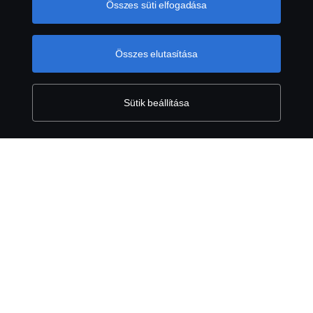
látogasson el cookie-oldalunkra, amelyet a szöveg végén
Összes süti elfogadása
található linkre kattintva érhet el, és olvassa el Cookie
tájékoztatónkat. A „Cookie-beállítások”-ra kattintva,
Önnek lehetősége van az egyes cookie-kal kapcsolatos
Összes elutasítása
beállításokat elvégezni.
További információ az
Jogi nyilatkozat
adatvédelemről
Sütik beállítása
Adatvédelmi nyilatkozat
Lépjen Velünk kapcsolatba
Általános Szerződési Feltételek
Visszaélés-bejelentés
Süti szabályzat
Cookie tájékoztató