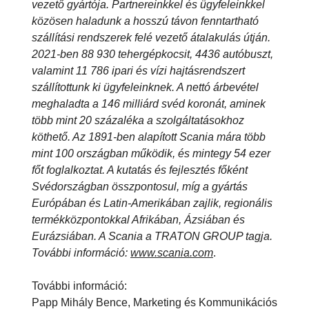
vezető gyártója. Partnereinkkel és ügyfeleinkkel
közösen haladunk a hosszú távon fenntartható
szállítási rendszerek felé vezető átalakulás útján.
2021-ben 88 930 tehergépkocsit, 4436 autóbuszt,
valamint 11 786 ipari és vízi hajtásrendszert
szállítottunk ki ügyfeleinknek. A nettó árbevétel
meghaladta a 146 milliárd svéd koronát, aminek
több mint 20 százaléka a szolgáltatásokhoz
köthető. Az 1891-ben alapított Scania mára több
mint 100 országban működik, és mintegy 54 ezer
főt foglalkoztat. A kutatás és fejlesztés főként
Svédországban összpontosul, míg a gyártás
Európában és Latin-Amerikában zajlik, regionális
termékközpontokkal Afrikában, Ázsiában és
Eurázsiában. A Scania a TRATON GROUP tagja.
További információ:
www.scania.com
.
További információ:
Papp Mihály Bence, Marketing és Kommunikációs