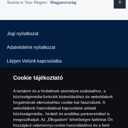
Scania in Your Region:
Magyarország
Jogi nyilatkozat
Adatvédelmi nyilatkozat
Lépjen Velünk kapcsolatba
Általános Szerződési Feltételek
Cookie tájékoztató
Visszaélés-bejelentés
A tartalom és a hirdetések személyre szabásához, a
közösségimédia-funkciók biztosításához és weboldalunk
Süti szabályzat
forgalmának elemzéséhez cookie-kat használunk. A
weboldalunk használatával kapcsolatos adatait
közösségimédia-, hirdető és analitikai partnereinkkel is
Cookie tájékoztató
megoszthatjuk. Az „Elfogadom” lehetőségre kattintva Ön
hozzájárul valamennyi cookie használatához és a fenti