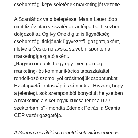
csehországi képviseletének marketingjét vezette.
A Scaniához való belépéssel Martin Lauer több
mint tíz év után visszatér az autóiparba. Eközben
dolgozott az Ogilvy One digitális ügynökség
csehországi fiókjának ügyvezető igazgatójaként,
illetve a Českomoravská stavební spořitelna
marketingigazgatójaként.
„Nagyon örülünk, hogy egy ilyen gazdag
marketing- és kommunikációs tapasztalattal
rendelkező személlyel erősíthetjük csapatunkat.
Ez alapvető fontosságú számunkra. Hiszem, hogy
a jelenlegi, sok szempontból bonyolult helyzetben
a marketing a siker egyik kulcsa lehet a B2B
szektorban is” - mondta Zdeněk Petrás, a Scania
CER vezérigazgatója.
A Scania a szállítási megoldások világszinten is