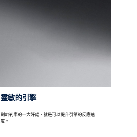
動力分導器 (PTO)
換新及
動力分導器 (PTO) – 因應 Scania
度低於
Opticruise 變速箱的上市，我們也
 的扭力。
推出了有九段不同效能設計的新
PTO 程式。 更高的扭力和齒輪比
改善了車體設備的整體性能。 較高
的齒輪比能降低引擎轉速，進而降
低噪音等級和耗油量。
靈敏的引擎
13 公升 500 及 540 匹馬力引擎。
副軸剎車的一大好處，就是可以提升引擎的反應速
度。