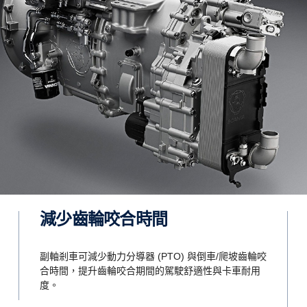
倒車
減速器
採用的是行星齒輪，而不用倒
G33CM 上的減速器也經過
。 這種解決方法可用八個檔位
改良，目前可在傳動軸速
倒車，讓倒車速度高達每小時
600 rpm 時發揮 4700 Nm
公里 (好比說傾卸卡車在需要長
倒車時，這項功能就很有用)。
減少齒輪咬合時間
G33CM 變速箱，可用於 660 匹馬力以下的所有 V8 引擎，以及高功率輸出 
副軸剎車可減少動力分導器 (PTO) 與倒車/爬坡齒輪咬
合時間，提升齒輪咬合期間的駕駛舒適性與卡車耐用
度。