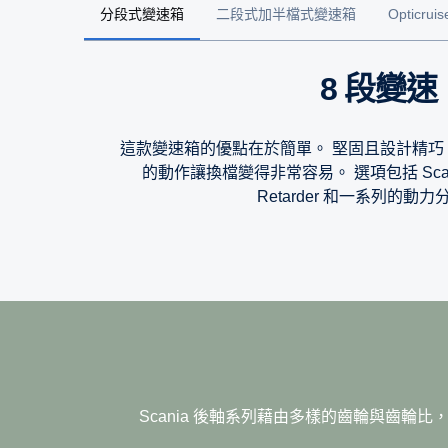
分段式變速箱
二段式加半檔式變速箱
Opticru
8 段變速
這款變速箱的優點在於簡單。 堅固且設計精
的動作讓換檔變得非常容易。 選項包括 Scania O
Retarder 和一系列的動
12 段變速
Scania 的全新 Opticruise G33CM 變速箱，
更快速的換檔方式，同時有更佳的油耗表現及絕佳
這款變速箱可以應付最嚴峻的地勢，因此完全適合
經過了六年的開發與測試，我們推出了搭載多項技
Scania 後軸系列藉由多樣的齒輪與齒
其齒輪比分段密集、重量輕，讓開車變得十分輕鬆
輪潤滑及加寬齒輪差等。