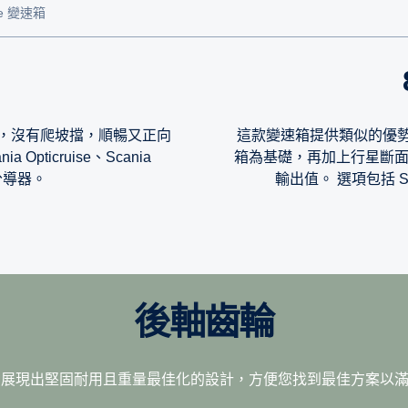
ise 變速箱
巧，沒有爬坡擋，順暢又正向
這款變速箱提供類似的優勢
pticruise、Scania
箱為基礎，再加上行星斷面，
力分導器。
輸出值。 選項包括 Sc
後軸齒輪
可用於高功率輸出 13 公升 500 及 540 匹馬力引擎，採用更進步且
舒適度。
用於條件嚴苛的長途運輸作業。
這款變速箱有兩個額外的爬坡
術的變速箱，包括可以改變的機油容量、以噴機油功能改善齒
輪比，展現出堅固耐用且重量最佳化的設計，方便您找到最佳方案以
，而且具有極高的操作經濟性。
它的設計可以達到充分省油的