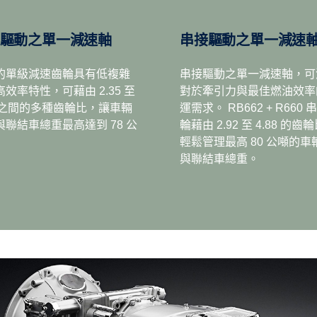
型工程應用。 除了進行低速且省
Opticruise、Scania 
M 得以節省 1% 的燃油。 重量則減輕了 60 公斤，可用於
一驅動之單一減速軸
串接驅動之單一減速
高可達一百萬公里，讓車輛運轉時間變得更長。所有的進步
的單級減速齒輪具有低複雜
串接驅動之單一減速軸，可
效率特性，可藉由 2.35 至
對於牽引力與最佳燃油效率
57 之間的多種齒輪比，讓車輛
運需求。 RB662 + R660 
與聯結車總重最高達到 78 公
輪藉由 2.92 至 4.88 的齒
輕鬆管理最高 80 公噸的車
與聯結車總重。