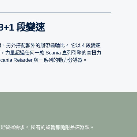
8+1 段變速
，另外搭配額外的履帶齒輪比。 它以 4 段變速
力量超過任何一款 Scania 直列引擎的高扭力
ania Retarder 與一系列的動力分導器。
12+2 段變速
用齒輪比，可應用在需要額外低速牽引動力的情況。
滿足營運需求。 所有的齒輪都隨附差速器鎖。
效果，保證能夠勝任長途與區域配送作業以及各種重