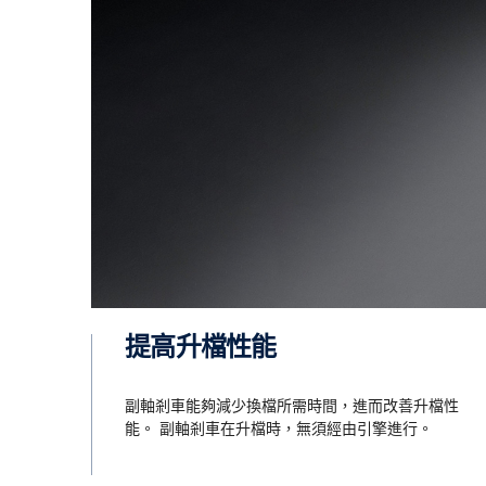
駕馭性能
符合 Scania 低轉速引擎哲學的加
倒車
寬齒輪比差，當中包括了超級爬坡
車檔
檔及超比檔，讓車輛更好駕馭。
進行
30 
距離
提高升檔性能
全新 Scania Opticruise 
副軸剎車能夠減少換檔所需時間，進而改善升檔性
能。 副軸剎車在升檔時，無須經由引擎進行。