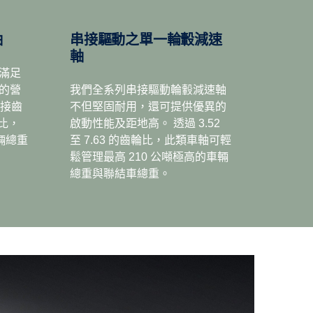
油的定速運轉以外，低轉速提供最大扭力， Scania
Retarder 與一系列的動力分導器都適用於所有的二段式加半檔
軸
串接驅動之單一輪轂減速
式變速箱。
軸
滿足
的營
我們全系列串接驅動輪轂減速軸
串接齒
不但堅固耐用，還可提供優異的
輪比，
啟動性能及距地高。 透過 3.52
輛總重
至 7.63 的齒輪比，此類車軸可輕
鬆管理最高 210 公噸極高的車輛
總重與聯結車總重。