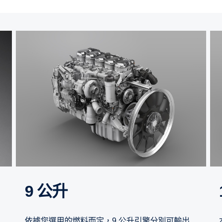
9 公升
依據您選用的燃料而定，9 公升引擎分別可輸出