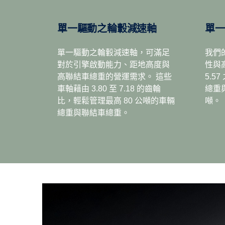
因為內部損耗大幅減少，能源效益因而提高，讓 G33C
單一驅動之輪轂減速軸
單
提高載重量。 此外，這具變速箱的機油更換間隔最
都是為了讓您獲得最佳的整體操作經濟性。
單一驅動之輪轂減速軸，可滿足
我們
對於引擎啟動能力、距地高度與
性與高
高聯結車總重的營運需求。 這些
5.
車軸藉由 3.80 至 7.18 的齒輪
總重
比，輕鬆管理最高 80 公噸的車輛
噸。
總重與聯結車總重。