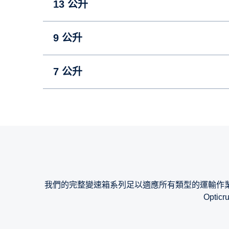
13 公升
9 公升
7 公升
13 公升
13 公升
13 公升
9 公升
9 公升
9 公升
我們的完整變速箱系列足以適應所有類型的運輸作業。 想要提升駕馭
7 公升
Opti