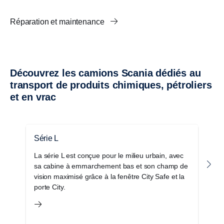
Réparation et maintenance
Découvrez les camions Scania dédiés au
transport de produits chimiques, pétroliers
et en vrac
Série L
S
La série L est conçue pour le milieu urbain, avec
L
sa cabine à emmarchement bas et son champ de
c
vision maximisé grâce à la fenêtre City Safe et la
l’
porte City.
o
c