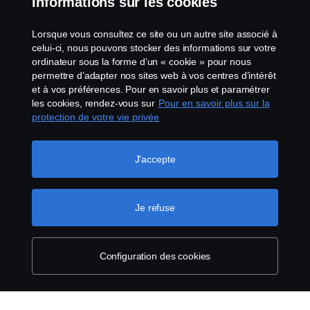
Informations sur les cookies
Mentions légales
Lorsque vous consultez ce site ou un autre site associé à
Déclaration de confidentialité
celui-ci, nous pouvons stocker des informations sur votre
ordinateur sous la forme d’un « cookie » pour nous
permettre d’adapter nos sites web à vos centres d’intérêt
Termes et conditions
et à vos préférences. Pour en savoir plus et paramétrer
les cookies, rendez-vous sur
Pour en savoir plus sur la
Contactez-nous
protection de votre vie privée
Lanceurs d’alerte
J'accepte
Politique de cookies
Je refuse
Configuration des cookies
Configuration des cookies