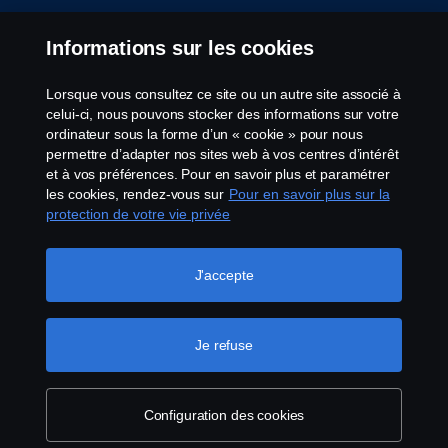
Contactez-nous
Informations sur les cookies
Lanceurs d’alerte
Lorsque vous consultez ce site ou un autre site associé à
celui-ci, nous pouvons stocker des informations sur votre
Politique de cookies
ordinateur sous la forme d’un « cookie » pour nous
permettre d’adapter nos sites web à vos centres d’intérêt
et à vos préférences. Pour en savoir plus et paramétrer
Configuration des cookies
les cookies, rendez-vous sur
Pour en savoir plus sur la
protection de votre vie privée
J'accepte
Je refuse
© Copyright Scania 2026 Tous droits réservés.
Scania France SAS, 11 allée du Président Chirac,
49100 Angers, France, Tél. : +33 (0)2 41 41 33 33
Configuration des cookies