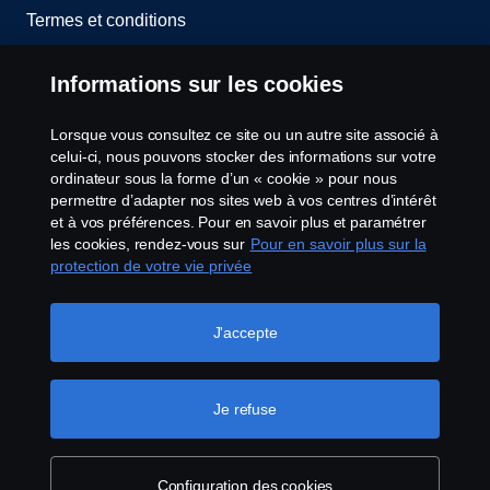
Termes et conditions
Contactez-nous
Informations sur les cookies
Lanceurs d’alerte
Lorsque vous consultez ce site ou un autre site associé à
celui-ci, nous pouvons stocker des informations sur votre
Politique de cookies
ordinateur sous la forme d’un « cookie » pour nous
permettre d’adapter nos sites web à vos centres d’intérêt
et à vos préférences. Pour en savoir plus et paramétrer
Configuration des cookies
les cookies, rendez-vous sur
Pour en savoir plus sur la
protection de votre vie privée
J'accepte
Je refuse
© Copyright Scania 2026 Tous droits réservés.
Scania France SAS, 11 allée du Président Chirac,
49100 Angers, France, Tél. : +33 (0)2 41 41 33 33
Configuration des cookies