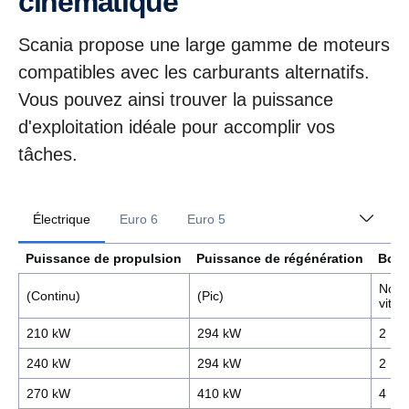
cinématique
Scania propose une large gamme de moteurs
compatibles avec les carburants alternatifs.
Vous pouvez ainsi trouver la puissance
d'exploitation idéale pour accomplir vos
tâches.
Électrique
Euro 6
Euro 5
Puissance de propulsion
Puissance de régénération
Boît
Nomb
(Continu)
(Pic)
vites
210 kW
294 kW
2
240 kW
294 kW
2
270 kW
410 kW
4