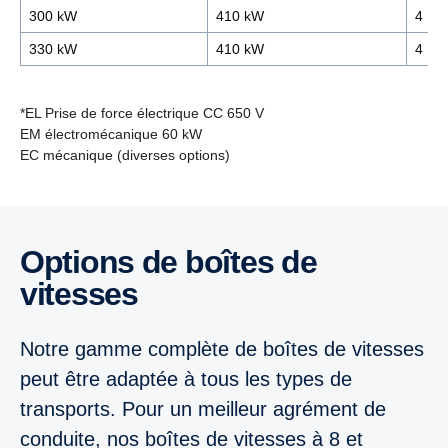
300 kW
410 kW
4
330 kW
410 kW
4
*EL Prise de force électrique CC 650 V
EM électromécanique 60 kW
EC mécanique (diverses options)
7 litres
9 litres
13 litres
13 litres
Options de boîtes de
9 litres
7 litres
9 litres
9 litres
vitesses
GNC / GNL 9 litres
Super 11 litres
Super 11 litres
Notre gamme complète de boîtes de vitesses
peut être adaptée à tous les types de
Super 11 litres
transports. Pour un meilleur agrément de
conduite, nos boîtes de vitesses à 8 et