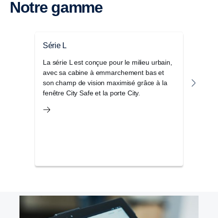
Notre gamme
Série L
Séri
La série L est conçue pour le milieu urbain,
La s
avec sa cabine à emmarchement bas et
cabin
son champ de vision maximisé grâce à la
activ
fenêtre City Safe et la porte City.
parfa
d’aut