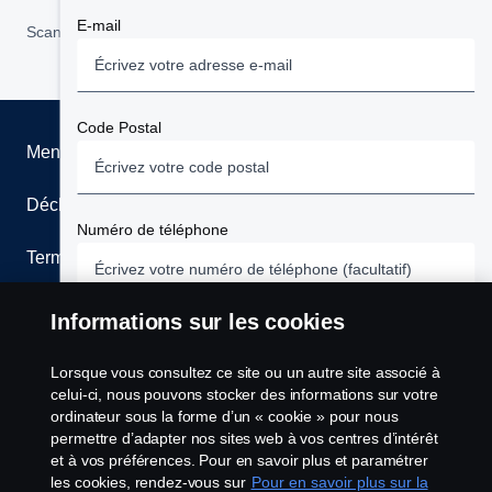
E-mail
Scania Rent
Scania in Your Region:
France
Financement
Code Postal
Assurances
Mentions légales
Services connectés
Déclaration de confidentialité
Numéro de téléphone
Moteurs industriels et marins
Termes et conditions
Réclamations services
Contactez-nous
Informations sur les cookies
Entreprise
Comptabilité clients
Lanceurs d’alerte
Lorsque vous consultez ce site ou un autre site associé à
celui-ci, nous pouvons stocker des informations sur votre
Comptabilité fournisseurs
Politique de cookies
ordinateur sous la forme d’un « cookie » pour nous
Votre message
permettre d’adapter nos sites web à vos centres d’intérêt
Informations générales Scania
et à vos préférences. Pour en savoir plus et paramétrer
Configuration des cookies
les cookies, rendez-vous sur
Pour en savoir plus sur la