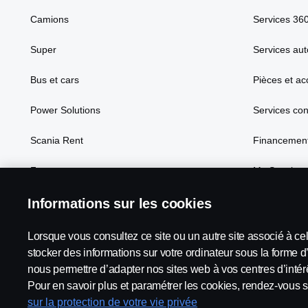
Camions
Services 36
Super
Services aut
Bus et cars
Pièces et ac
Power Solutions
Services co
Scania Rent
Financement
Focus
My Scania
Informations sur les cookies
Lorsque vous consultez ce site ou un autre site associé à ce
Scania in Your Region:
France
stocker des informations sur votre ordinateur sous la forme d
nous permettre d’adapter nos sites web à vos centres d’intérê
Pour en savoir plus et paramétrer les cookies, rendez-vous s
sur la protection de votre vie privée