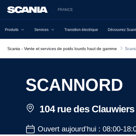
FRANCE
Produits
Services
Transition électrique
Découvrez Scan
Scania - Vente et services de poids lourds haut de gamme
Scani
SCANNORD
104 rue des Clauwiers 
Ouvert aujourd'hui : 08:00-18: