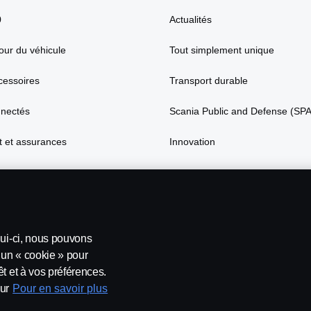
0
Actualités
our du véhicule
Tout simplement unique
cessoires
Transport durable
nnectés
Scania Public and Defense (SP
 et assurances
Innovation
lui-ci, nous pouvons
’un « cookie » pour
t et à vos préférences.
ur
Pour en savoir plus