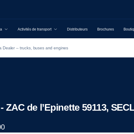
ia
Activités de transport
Distributeurs
Brochures
Boutiq
a Dealer – trucks, buses and engines
- ZAC de l’Epinette 59113, SEC
00