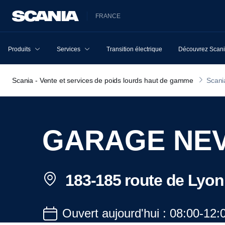
FRANCE
Produits
Services
Transition électrique
Découvrez Scan
Scania - Vente et services de poids lourds haut de gamme
Scani
GARAGE NE
183-185 route de Lyon
Ouvert aujourd'hui : 08:00-12: