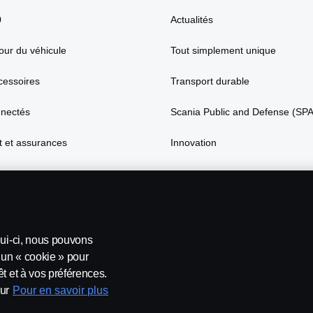
0
Actualités
our du véhicule
Tout simplement unique
cessoires
Transport durable
nnectés
Scania Public and Defense (SP
 et assurances
Innovation
lui-ci, nous pouvons
’un « cookie » pour
t et à vos préférences.
ur
Pour en savoir plus