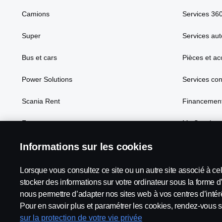
Camions
Services 36
Super
Services aut
Bus et cars
Pièces et ac
Power Solutions
Services co
Scania Rent
Financement
Focus
My Scania
Informations sur les cookies
Lorsque vous consultez ce site ou un autre site associé à ce
Scania in Your Region:
France
stocker des informations sur votre ordinateur sous la forme d
nous permettre d’adapter nos sites web à vos centres d’intérê
Pour en savoir plus et paramétrer les cookies, rendez-vous s
sur la protection de votre vie privée