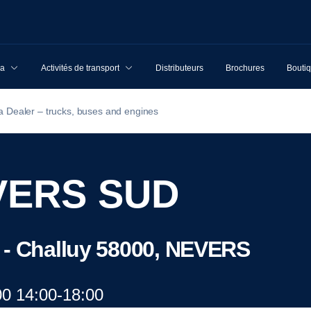
ia
Activités de transport
Distributeurs
Brochures
Boutiq
a Dealer – trucks, buses and engines
VERS SUD
 - Challuy 58000, NEVERS
00 14:00-18:00