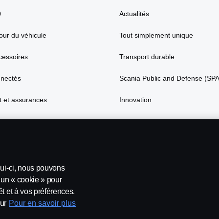
0
Actualités
our du véhicule
Tout simplement unique
cessoires
Transport durable
nnectés
Scania Public and Defense (SP
 et assurances
Innovation
lui-ci, nous pouvons
’un « cookie » pour
t et à vos préférences.
ur
Pour en savoir plus