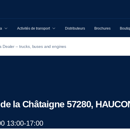
ia
Activités de transport
Distributeurs
Brochures
Boutiq
a Dealer – trucks, buses and engines
e de la Châtaigne 57280, HAU
00 13:00-17:00