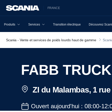
FRANCE
Produits
Services
Transition électrique
Découvrez Scan
Scania - Vente et services de poids lourds haut de gamme
Scani
FABB TRUCK
ZI du Malambas, 1 ru
Ouvert aujourd'hui : 08:00-12: