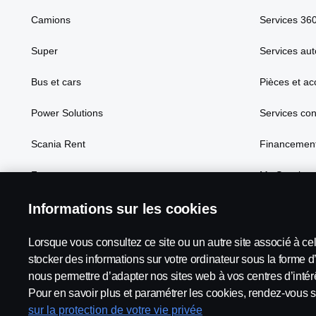
Camions
Services 36
Super
Services aut
Bus et cars
Pièces et ac
Power Solutions
Services co
Scania Rent
Financement
Focus
My Scania
Informations sur les cookies
Lorsque vous consultez ce site ou un autre site associé à ce
Scania in Your Region:
France
stocker des informations sur votre ordinateur sous la forme d
nous permettre d’adapter nos sites web à vos centres d’intérê
Pour en savoir plus et paramétrer les cookies, rendez-vous s
sur la protection de votre vie privée