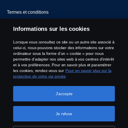
Termes et conditions
Contactez-nous
Informations sur les cookies
Lanceurs d’alerte
Lorsque vous consultez ce site ou un autre site associé à
celui-ci, nous pouvons stocker des informations sur votre
Politique de cookies
ordinateur sous la forme d’un « cookie » pour nous
permettre d’adapter nos sites web à vos centres d’intérêt
et à vos préférences. Pour en savoir plus et paramétrer
Configuration des cookies
les cookies, rendez-vous sur
Pour en savoir plus sur la
protection de votre vie privée
J'accepte
Je refuse
© Copyright Scania 2026 Tous droits réservés.
Scania France SAS, 11 allée du Président Chirac,
49100 Angers, France, Tél. : +33 (0)2 41 41 33 33