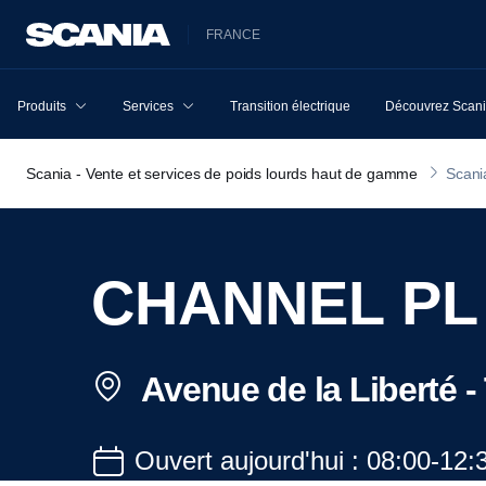
FRANCE
Produits
Services
Transition électrique
Découvrez Scan
Scania - Vente et services de poids lourds haut de gamme
Scani
CHANNEL PL
Avenue de la Liberté 
Ouvert aujourd'hui : 08:00-12: