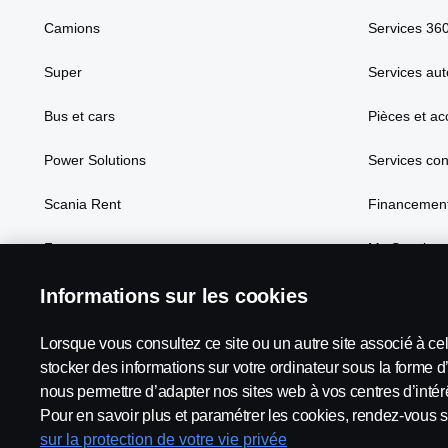
Camions
Services 36
Super
Services aut
Bus et cars
Pièces et ac
Power Solutions
Services co
Scania Rent
Financement
Focus
My Scania
Informations sur les cookies
Lorsque vous consultez ce site ou un autre site associé à ce
Scania in Your Region:
France
stocker des informations sur votre ordinateur sous la forme d
nous permettre d’adapter nos sites web à vos centres d’intérê
Pour en savoir plus et paramétrer les cookies, rendez-vous s
sur la protection de votre vie privée