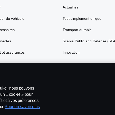
0
Actualités
our du véhicule
Tout simplement unique
cessoires
Transport durable
nnectés
Scania Public and Defense (SP
 et assurances
Innovation
lui-ci, nous pouvons
’un « cookie » pour
t et à vos préférences.
ur
Pour en savoir plus