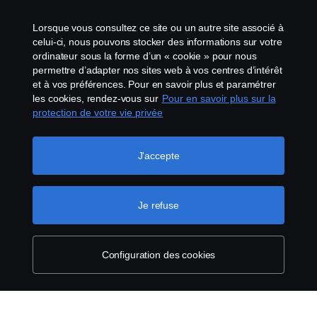
Lanceurs d’alerte
Lorsque vous consultez ce site ou un autre site associé à
celui-ci, nous pouvons stocker des informations sur votre
Politique de cookies
ordinateur sous la forme d’un « cookie » pour nous
permettre d’adapter nos sites web à vos centres d’intérêt
et à vos préférences. Pour en savoir plus et paramétrer
Configuration des cookies
les cookies, rendez-vous sur
Pour en savoir plus sur la
protection de votre vie privée
J'accepte
Je refuse
© Copyright Scania 2026 Tous droits réservés.
Scania France SAS, 11 allée du Président Chirac,
49100 Angers, France, Tél. : +33 (0)2 41 41 33 33
Configuration des cookies