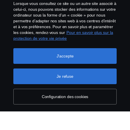
Lanceurs d’alerte
Lorsque vous consultez ce site ou un autre site associé à
celui-ci, nous pouvons stocker des informations sur votre
Politique de cookies
ordinateur sous la forme d’un « cookie » pour nous
permettre d’adapter nos sites web à vos centres d’intérêt
et à vos préférences. Pour en savoir plus et paramétrer
Configuration des cookies
les cookies, rendez-vous sur
Pour en savoir plus sur la
protection de votre vie privée
J'accepte
Je refuse
© Copyright Scania 2026 Tous droits réservés.
Scania France SAS, 11 allée du Président Chirac,
49100 Angers, France, Tél. : +33 (0)2 41 41 33 33
Configuration des cookies