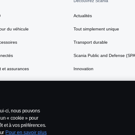
Découvrez Scania
0
Actualités
our du véhicule
Tout simplement unique
cessoires
Transport durable
nnectés
Scania Public and Defense (SP
 et assurances
Innovation
lui-ci, nous pouvons
’un « cookie » pour
t et à vos préférences.
ur
Pour en savoir plus