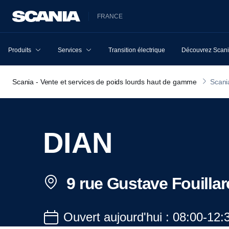
FRANCE
Produits
Services
Transition électrique
Découvrez Scan
Scania - Vente et services de poids lourds haut de gamme
Scani
DIAN
9 rue Gustave Fouilla
Ouvert aujourd'hui : 08:00-12: