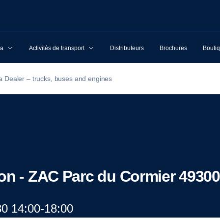
ia
Activités de transport
Distributeurs
Brochures
Boutiq
a Dealer – trucks, buses and engines
ron - ZAC Parc du Cormier 493
30 14:00-18:00