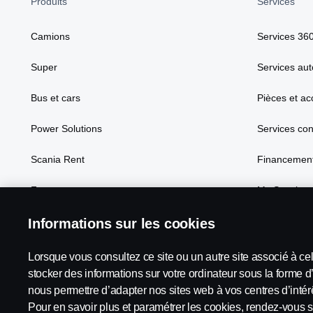
Produits
Services
Camions
Services 36
Super
Services aut
Bus et cars
Pièces et ac
Power Solutions
Services co
Scania Rent
Financement
Focus
My Scania
Informations sur les cookies
Lorsque vous consultez ce site ou un autre site associé à ce
Scania in Your Region:
France
stocker des informations sur votre ordinateur sous la forme d
nous permettre d’adapter nos sites web à vos centres d’intérê
Pour en savoir plus et paramétrer les cookies, rendez-vous s