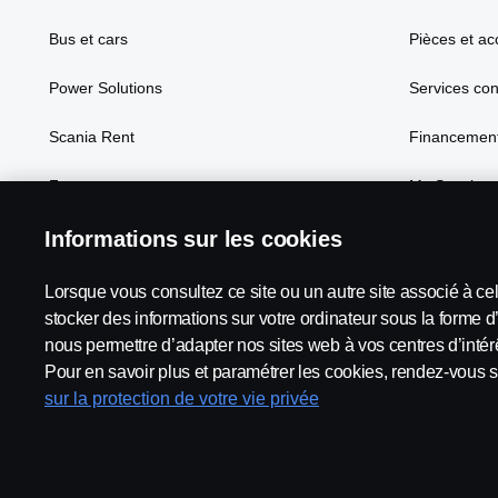
Bus et cars
Pièces et ac
Power Solutions
Services co
Scania Rent
Financement
Focus
My Scania
Informations sur les cookies
Lorsque vous consultez ce site ou un autre site associé à ce
Scania in Your Region:
France
stocker des informations sur votre ordinateur sous la forme d
nous permettre d’adapter nos sites web à vos centres d’intérê
Pour en savoir plus et paramétrer les cookies, rendez-vous s
sur la protection de votre vie privée
Mentions légales
Déclaration de confidentialité
Termes e