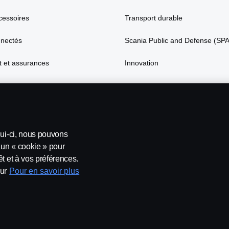
cessoires
Transport durable
nnectés
Scania Public and Defense (SP
 et assurances
Innovation
lui-ci, nous pouvons
’un « cookie » pour
t et à vos préférences.
ur
Pour en savoir plus
t conditions
Contactez-nous
Lanceurs d’alerte
Politique de c