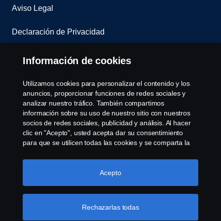
Aviso Legal
Declaración de Privacidad
Contacta con nosotros
Información de cookies
Whistleblowing
Utilizamos cookies para personalizar el contenido y los
anuncios, proporcionar funciones de redes sociales y
Política de cookies
analizar nuestro tráfico. También compartimos
información sobre su uso de nuestro sitio con nuestros
socios de redes sociales, publicidad y análisis. Al hacer
Cookie settings
clic en "Acepto", usted acepta dar su consentimiento
para que se utilicen todas las cookies y se comparta la
información. También puede administrar sus cookies
haciendo clic en "Configuración de cookies" y
seleccionando las categorías que desea aceptar. Para
Acepto
obtener una explicación más detallada de cómo
utilizamos las cookies, visite nuestra sección de cookies,
que puede encontrar haciendo clic en el enlace debajo
Rechazarlas todas
© Copyright Scania 2022 All rights reserved. Scania
de este texto.
Más información sobre su privacidad
CV AB (publ), SE-151 87 Södertälje, Sweden, Tel: