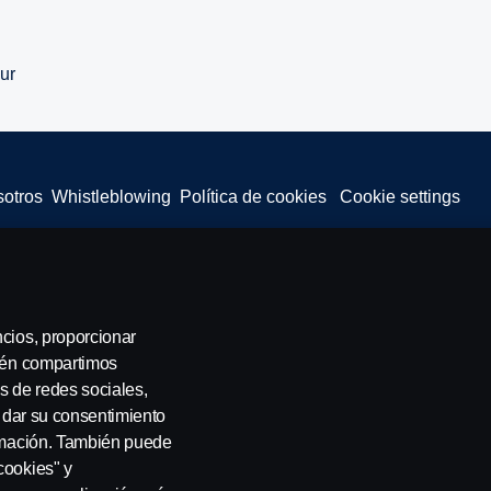
ur
sotros
Whistleblowing
Política de cookies
Cookie settings
 SE-151 87 Södertälje, Sweden, Tel: +46-8-55 38 10 00, Fax: +46-8-55 38
ncios, proporcionar
bién compartimos
s de redes sociales,
a dar su consentimiento
ormación. También puede
cookies" y