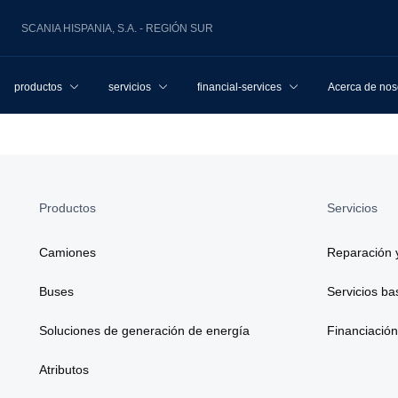
SCANIA HISPANIA, S.A. - REGIÓN SUR
productos
servicios
financial-services
Acerca de nos
Productos
Servicios
Camiones
Reparación 
Buses
Servicios b
Soluciones de generación de energía
Financiación
Atributos