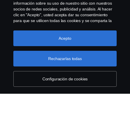
Declaración de Privacidad
información sobre su uso de nuestro sitio con nuestros
socios de redes sociales, publicidad y análisis. Al hacer
clic en "Acepto", usted acepta dar su consentimiento
WHISTLEBLOWING
para que se utilicen todas las cookies y se comparta la
información. También puede administrar sus cookies
Política de cookies
haciendo clic en "Configuración de cookies" y
seleccionando las categorías que desea aceptar. Para
Acepto
obtener una explicación más detallada de cómo
Cookie settings
utilizamos las cookies, visite nuestra sección de cookies,
que puede encontrar haciendo clic en el enlace debajo
Rechazarlas todas
de este texto.
Más información sobre su privacidad
Configuración de cookies
© Copyright Scania 2022 All rights reserved. Scania
CV AB (publ), SE-151 87 Södertälje, Sweden, Tel:
+46-8-55 38 10 00, Fax: +46-8-55 38 10 37.