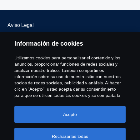
Aviso Legal
Declaración de Privacidad
Información de cookies
WHISTLEBLOWING
Utilizamos cookies para personalizar el contenido y los
anuncios, proporcionar funciones de redes sociales y
Política de cookies
analizar nuestro tráfico. También compartimos
información sobre su uso de nuestro sitio con nuestros
socios de redes sociales, publicidad y análisis. Al hacer
Cookie settings
clic en "Acepto", usted acepta dar su consentimiento
para que se utilicen todas las cookies y se comparta la
información. También puede administrar sus cookies
haciendo clic en "Configuración de cookies" y
seleccionando las categorías que desea aceptar. Para
Acepto
obtener una explicación más detallada de cómo
utilizamos las cookies, visite nuestra sección de cookies,
que puede encontrar haciendo clic en el enlace debajo
Rechazarlas todas
© Copyright Scania 2022 All rights reserved. Scania
de este texto.
Más información sobre su privacidad