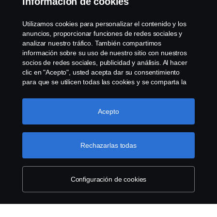
Información de cookies
WHISTLEBLOWING
Utilizamos cookies para personalizar el contenido y los
anuncios, proporcionar funciones de redes sociales y
Política de cookies
analizar nuestro tráfico. También compartimos
información sobre su uso de nuestro sitio con nuestros
socios de redes sociales, publicidad y análisis. Al hacer
Cookie settings
clic en "Acepto", usted acepta dar su consentimiento
para que se utilicen todas las cookies y se comparta la
información. También puede administrar sus cookies
haciendo clic en "Configuración de cookies" y
seleccionando las categorías que desea aceptar. Para
Acepto
obtener una explicación más detallada de cómo
utilizamos las cookies, visite nuestra sección de cookies,
que puede encontrar haciendo clic en el enlace debajo
Rechazarlas todas
© Copyright Scania 2022 All rights reserved. Scania
de este texto.
Más información sobre su privacidad
CV AB (publ), SE-151 87 Södertälje, Sweden, Tel:
+46-8-55 38 10 00, Fax: +46-8-55 38 10 37.
Configuración de cookies