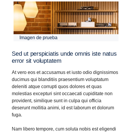
Imagen de prueba
Sed ut perspi­ciatis unde omnis iste natus
error sit volup­tatem
At vero eos et accusamus et iusto odio dignissimos
ducimus qui blanditiis praesentium voluptatum
deleniti atque corrupti quos dolores et quas
molestias excepturi sint occaecati cupiditate non
provident, similique sunt in culpa qui officia
deserunt mollitia animi, id est laborum et dolorum
fuga.
Nam libero tempore, cum soluta nobis est eligendi