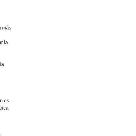
rá más
r la
ía
ón es
rica