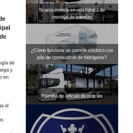
Scania invierte en una fábrica de
montaje de baterías
de
ipal
 de
¿Cómo funciona un camión eléctrico con
pila de combustible de hidrógeno?
ogía de
arga y
do en
Plantilla de artículo de noticias
ga al
os