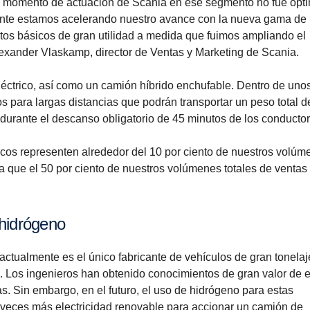
El momento de actuación de Scania en ese segmento no fue ópti
mente estamos acelerando nuestro avance con la nueva gama de
s básicos de gran utilidad a medida que fuimos ampliando el
lexander Vlaskamp, director de Ventas y Marketing de Scania.
éctrico, así como un camión híbrido enchufable. Dentro de uno
 para largas distancias que podrán transportar un peso total d
 durante el descanso obligatorio de 45 minutos de los conductor
icos representen alrededor del 10 por ciento de nuestros volúm
a que el 50 por ciento de nuestros volúmenes totales de ventas
hidró­geno
actualmente es el único fabricante de vehículos de gran tonela
s. Los ingenieros han obtenido conocimientos de gran valor de 
as. Sin embargo, en el futuro, el uso de hidrógeno para estas
s veces más electricidad renovable para accionar un camión de