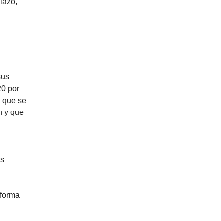
lazo,
sus
20 por
o que se
n y que
os
 forma