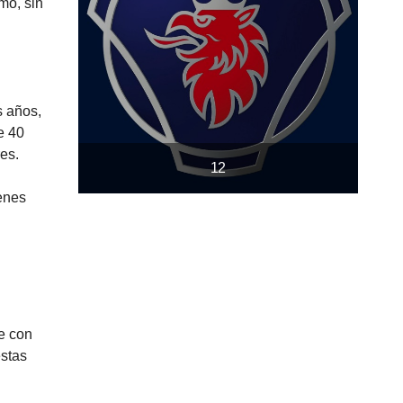
mo, sin
s años,
e 40
es.
12
enes
je con
estas