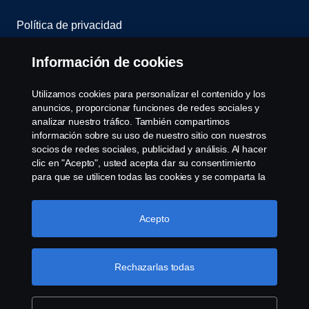
Política de privacidad
Scania Assitance
Información de cookies
Política de cookies
Utilizamos cookies para personalizar el contenido y los
anuncios, proporcionar funciones de redes sociales y
analizar nuestro tráfico. También compartimos
Opciones de Cookies
información sobre su uso de nuestro sitio con nuestros
socios de redes sociales, publicidad y análisis. Al hacer
clic en "Acepto", usted acepta dar su consentimiento
para que se utilicen todas las cookies y se comparta la
información. También puede administrar sus cookies
haciendo clic en "Configuración de cookies" y
seleccionando las categorías que desea aceptar. Para
Acepto
obtener una explicación más detallada de cómo
© Copyright Scania 2008-2022. Todos los derechos
utilizamos las cookies, visite nuestra sección de cookies,
reservados. Diseño de R.Peinado S.A.
que puede encontrar haciendo clic en el enlace debajo
Rechazarlas todas
de este texto.
Más información sobre su privacidad