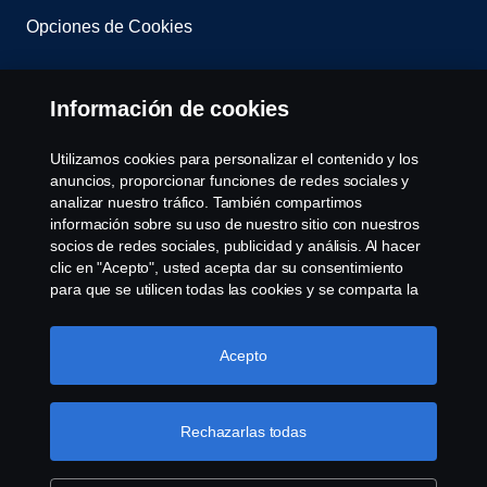
Opciones de Cookies
Información de cookies
Utilizamos cookies para personalizar el contenido y los
anuncios, proporcionar funciones de redes sociales y
analizar nuestro tráfico. También compartimos
© Copyright Scania 2008-2022. Todos los derechos
información sobre su uso de nuestro sitio con nuestros
reservados. Diseño de R.Peinado S.A.
socios de redes sociales, publicidad y análisis. Al hacer
clic en "Acepto", usted acepta dar su consentimiento
para que se utilicen todas las cookies y se comparta la
información. También puede administrar sus cookies
haciendo clic en "Configuración de cookies" y
seleccionando las categorías que desea aceptar. Para
Acepto
obtener una explicación más detallada de cómo
utilizamos las cookies, visite nuestra sección de cookies,
que puede encontrar haciendo clic en el enlace debajo
Rechazarlas todas
de este texto.
Más información sobre su privacidad