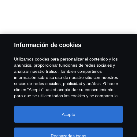
Información de cookies
Utilizamos cookies para personalizar el contenido y los
anuncios, proporcionar funciones de redes sociales y
analizar nuestro tráfico. También compartimos
información sobre su uso de nuestro sitio con nuestros
socios de redes sociales, publicidad y análisis. Al hacer
clic en "Acepto", usted acepta dar su consentimiento
para que se utilicen todas las cookies y se comparta la
información. También puede administrar sus cookies
haciendo clic en "Configuración de cookies" y
seleccionando las categorías que desea aceptar. Para
Acepto
obtener una explicación más detallada de cómo
utilizamos las cookies, visite nuestra sección de cookies,
que puede encontrar haciendo clic en el enlace debajo
Rechazarlas todas