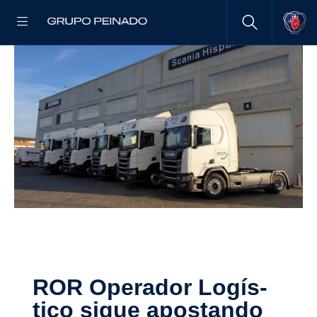
ROR Operador Logís­
tico sigue apostando