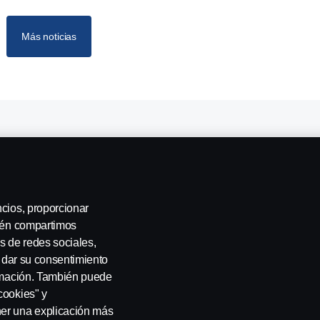
Más noticias
Taller de camiones en Toledo
Servicios en Toledo
ncios, proporcionar
bién compartimos
s de redes sociales,
a dar su consentimiento
ormación. También puede
cookies" y
ner una explicación más