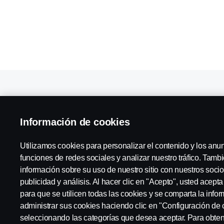
Taller de camiones en Ciudad Real
Información de cookies
Servicios en Ciudad Real
Utilizamos cookies para personalizar el contenido y los anu
funciones de redes sociales y analizar nuestro tráfico. Tam
información sobre su uso de nuestro sitio con nuestros socio
España:
Grupo Peinado
publicidad y análisis. Al hacer clic en "Acepto", usted acept
para que se utilicen todas las cookies y se comparta la inf
administrar sus cookies haciendo clic en "Configuración de 
seleccionando las categorías que desea aceptar. Para obte