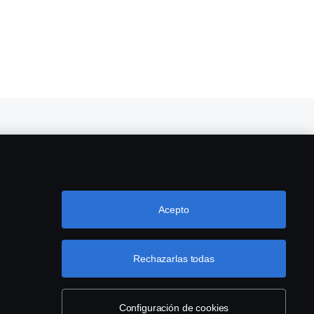
Taller de camiones especializado en Ávila y Toledo
Servicios en Ávila/Toledo
Acepto
Rechazarlas todas
Configuración de cookies