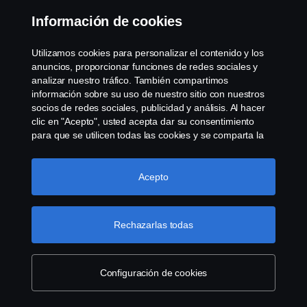
Información de cookies
Utilizamos cookies para personalizar el contenido y los
anuncios, proporcionar funciones de redes sociales y
analizar nuestro tráfico. También compartimos
información sobre su uso de nuestro sitio con nuestros
socios de redes sociales, publicidad y análisis. Al hacer
clic en "Acepto", usted acepta dar su consentimiento
para que se utilicen todas las cookies y se comparta la
información. También puede administrar sus cookies
haciendo clic en "Configuración de cookies" y
seleccionando las categorías que desea aceptar. Para
Acepto
obtener una explicación más detallada de cómo
utilizamos las cookies, visite nuestra sección de cookies,
que puede encontrar haciendo clic en el enlace debajo
Rechazarlas todas
de este texto.
Más información sobre su privacidad
Configuración de cookies