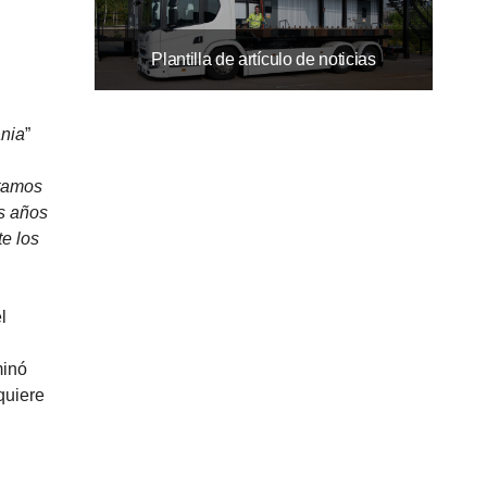
Plantilla de artículo de noticias
ania
”
stamos
s años
e los
l
minó
quiere