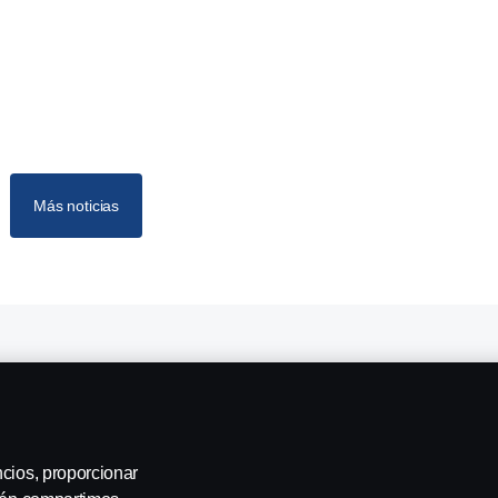
Más noticias
Taller de camiones en Toledo
Servicios en Toledo
ncios, proporcionar