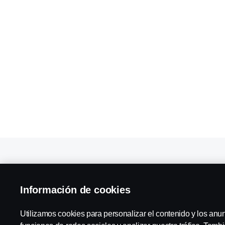
Taller de camiones en Ciudad Real
Información de cookies
Servicios en Ciudad Real
Utilizamos cookies para personalizar el contenido y los anu