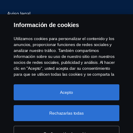
Aviso legal
Información de cookies
Política de privacidad
Utilizamos cookies para personalizar el contenido y los
Scania Assitance
anuncios, proporcionar funciones de redes sociales y
analizar nuestro tráfico. También compartimos
Política de cookies
información sobre su uso de nuestro sitio con nuestros
socios de redes sociales, publicidad y análisis. Al hacer
clic en "Acepto", usted acepta dar su consentimiento
Opciones de Cookies
para que se utilicen todas las cookies y se comparta la
información. También puede administrar sus cookies
haciendo clic en "Configuración de cookies" y
seleccionando las categorías que desea aceptar. Para
Acepto
obtener una explicación más detallada de cómo
utilizamos las cookies, visite nuestra sección de cookies,
que puede encontrar haciendo clic en el enlace debajo
Rechazarlas todas
de este texto.
Más información sobre su privacidad
© Copyright Scania 2008-2022. Todos los derechos
reservados. Diseño de R.Peinado S.A.