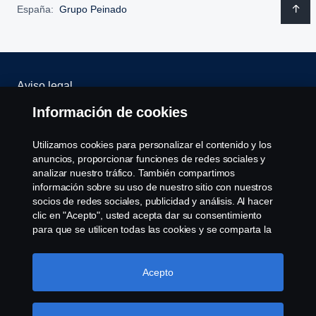
España:
Grupo Peinado
Aviso legal
Información de cookies
Política de privacidad
Utilizamos cookies para personalizar el contenido y los
Scania Assitance
anuncios, proporcionar funciones de redes sociales y
analizar nuestro tráfico. También compartimos
información sobre su uso de nuestro sitio con nuestros
Política de cookies
socios de redes sociales, publicidad y análisis. Al hacer
clic en "Acepto", usted acepta dar su consentimiento
Opciones de Cookies
para que se utilicen todas las cookies y se comparta la
información. También puede administrar sus cookies
haciendo clic en "Configuración de cookies" y
seleccionando las categorías que desea aceptar. Para
Acepto
obtener una explicación más detallada de cómo
utilizamos las cookies, visite nuestra sección de cookies,
que puede encontrar haciendo clic en el enlace debajo