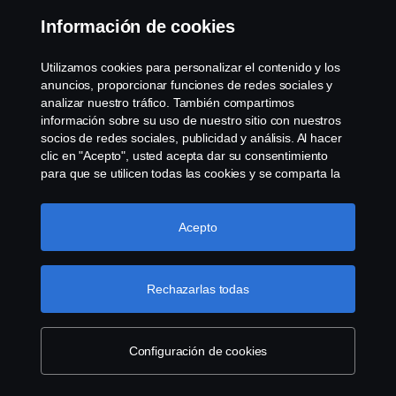
Información de cookies
Utilizamos cookies para personalizar el contenido y los
anuncios, proporcionar funciones de redes sociales y
analizar nuestro tráfico. También compartimos
© Copyright Scania 2008-2022. Todos los derechos
información sobre su uso de nuestro sitio con nuestros
reservados. Diseño de R.Peinado S.A.
socios de redes sociales, publicidad y análisis. Al hacer
clic en "Acepto", usted acepta dar su consentimiento
para que se utilicen todas las cookies y se comparta la
información. También puede administrar sus cookies
haciendo clic en "Configuración de cookies" y
seleccionando las categorías que desea aceptar. Para
Acepto
obtener una explicación más detallada de cómo
utilizamos las cookies, visite nuestra sección de cookies,
que puede encontrar haciendo clic en el enlace debajo
Rechazarlas todas
de este texto.
Más información sobre su privacidad
Configuración de cookies