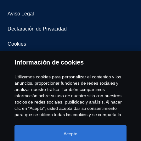
Aviso Legal
Declaración de Privacidad
Cookies
Contacta con nosotros
Información de cookies
Whistleblowing
Utilizamos cookies para personalizar el contenido y los
anuncios, proporcionar funciones de redes sociales y
Governance, Risk & Compliance
analizar nuestro tráfico. También compartimos
información sobre su uso de nuestro sitio con nuestros
socios de redes sociales, publicidad y análisis. Al hacer
Configuración de cookies
clic en "Acepto", usted acepta dar su consentimiento
para que se utilicen todas las cookies y se comparta la
información. También puede administrar sus cookies
haciendo clic en "Configuración de cookies" y
seleccionando las categorías que desea aceptar. Para
Acepto
obtener una explicación más detallada de cómo