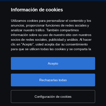
Información de cookies
Utilizamos cookies para personalizar el contenido y los
anuncios, proporcionar funciones de redes sociales y
analizar nuestro tráfico. También compartimos
información sobre su uso de nuestro sitio con nuestros
socios de redes sociales, publicidad y análisis. Al hacer
clic en "Acepto", usted acepta dar su consentimiento
para que se utilicen todas las cookies y se comparta la
información. También puede administrar sus cookies
haciendo clic en "Configuración de cookies" y
seleccionando las categorías que desea aceptar. Para
Acepto
obtener una explicación más detallada de cómo
utilizamos las cookies, visite nuestra sección de cookies,
que puede encontrar haciendo clic en el enlace debajo
Rechazarlas todas
de este texto.
Más información sobre su privacidad
Configuración de cookies