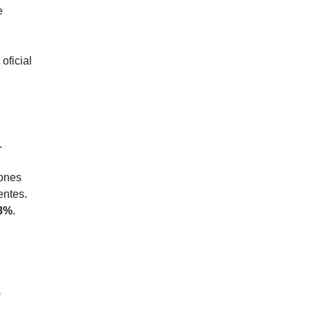
e
oficial
.
iones
entes.
 8%
.
0