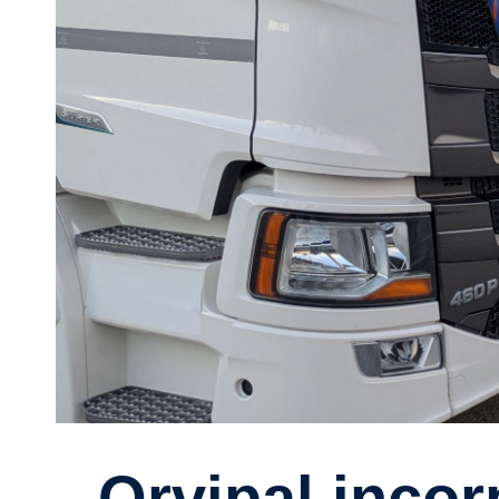
Orvipal incor­po­rará 100 Scania