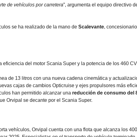
rte de vehículos por carretera
”, argumenta el equipo directivo d
ículos se ha realizado de la mano de
Scalevante
, concesionario 
 la eficiencia del motor Scania Super y la potencia de los 460 CV
ínea de 13 litros con una nueva cadena cinemática y actualizac
uevas cajas de cambios Opticruise y ejes propulsores más efici
ículos han permitido alcanzar una
reducción de consumo del
que Orvipal se decante por el Scania Super.
ta vehículos, Orvipal cuenta con una flota que alcanza los 40
ar 2025. Especialistas en el transporte de vehículo terminado,