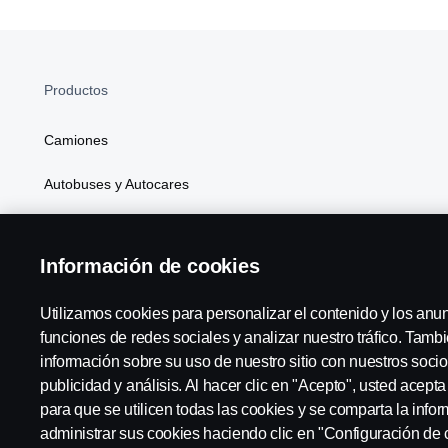
Productos
Camiones
Autobuses y Autocares
Soluciones Generales de Energía
Información de cookies
Atributos
Utilizamos cookies para personalizar el contenido y los anu
funciones de redes sociales y analizar nuestro tráfico. Tam
información sobre su uso de nuestro sitio con nuestros socio
Scania in Your Region:
España
publicidad y análisis. Al hacer clic en "Acepto", usted acept
para que se utilicen todas las cookies y se comparta la inf
administrar sus cookies haciendo clic en "Configuración de 