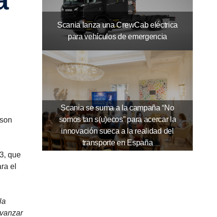
Scania lanza una CrewCab eléctrica
para vehículos de emergencia
Scania se suma a la campaña “No
somos tan s(u)ecos” para acercar la
 son
innovación sueca a la realidad del
transporte en España
3, que
ra el
la
avanzar