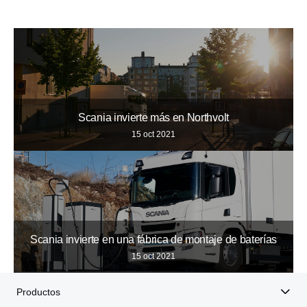
10
12
11
Scania invierte más en Northvolt
15 oct 2021
Scania invierte en una fábrica de montaje de baterías
15 oct 2021
Productos