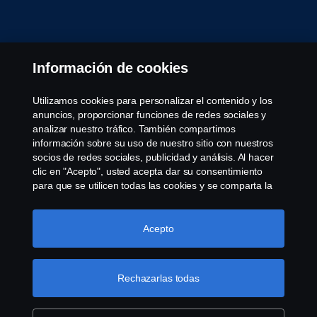
Información de cookies
Utilizamos cookies para personalizar el contenido y los
anuncios, proporcionar funciones de redes sociales y
analizar nuestro tráfico. También compartimos
información sobre su uso de nuestro sitio con nuestros
socios de redes sociales, publicidad y análisis. Al hacer
clic en "Acepto", usted acepta dar su consentimiento
para que se utilicen todas las cookies y se comparta la
información. También puede administrar sus cookies
haciendo clic en "Configuración de cookies" y
seleccionando las categorías que desea aceptar. Para
Acepto
obtener una explicación más detallada de cómo
utilizamos las cookies, visite nuestra sección de cookies,
que puede encontrar haciendo clic en el enlace debajo
Rechazarlas todas
de este texto.
Más información sobre su privacidad