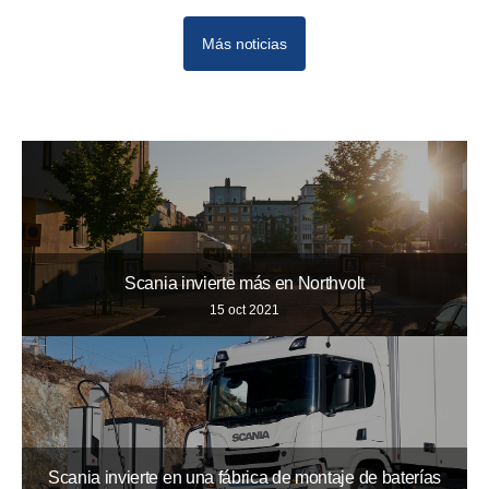
Más noticias
10
12
11
Scania invierte más en Northvolt
15 oct 2021
Scania invierte en una fábrica de montaje de baterías