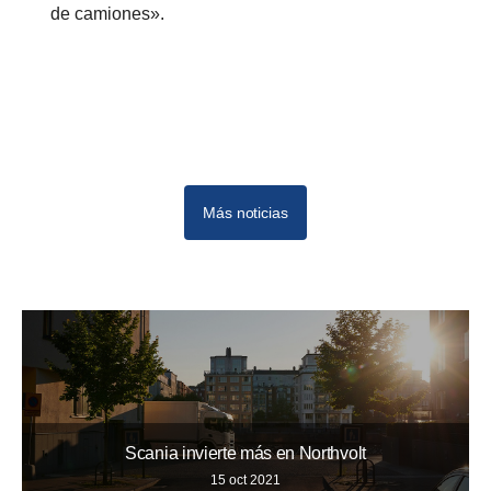
de camiones».
Más noticias
10
12
11
Scania invierte más en Northvolt
15 oct 2021