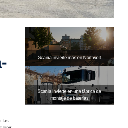
10
12
11
­
Scania invierte más en Northvolt
Scania invierte en una fábrica de
montaje de baterías
n las
evenir