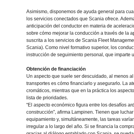
Asimismo, disponemos de ayuda general para cualq
los servicios conectados que Scania ofrece. Ademá
anticipación del conductor en materia de aceleraci
sobre cómo mejorar la conducción a través de la a
suscrita a los servicios de Scania Fleet Managem
Scania). Como nivel formativo superior, los condu
instrucción de seguimiento personal, que imparte 
Obtención de financiación
Un aspecto que suele ser descuidado, al menos al 
transportes es cómo financiarlo y asegurarlo. La a
cromáticos, mientras que en la práctica los aspecto
lista de prioridades.
“El aspecto económico figura entre los desafíos ard
construcción”, afirma Lampinen. Tienen que luchar
equipamiento y, simultáneamente, las tareas varí
irregular a lo largo del año. Si se financia la com
gracias al diálogo entablado con Scania, se pueda