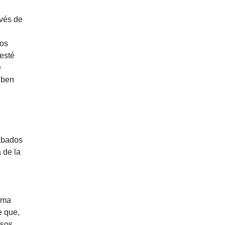
avés de
jos
esté
e
iben
cabados
 de la
rma
e que,
esos.