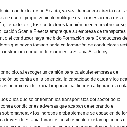
uier conductor de un Scania, ya sea de manera directa o a tr
s de que el propio vehículo notifique reacciones acerca de la
ón, frenado, etc., los conductores también pueden recibir conse
plicación Scania Fleet (siempre que su empresa de transportes 
ent o el conductor haya recibido Formación para Conductores d
ctores que hayan tomado parte en formación de conductores rec
un instructor-conductor formado en la Scania Academy.
principio, al escoger un camión para cualquier empresa de
tención se centra en la potencia, la capacidad de carga y los a
s económicos, de crucial importancia, tienden a figurar a la cola
uos a los que se enfrentan los transportistas del sector de la
 contra condiciones adversas que acaban deteriorando el
an sobremanera y los ingresos probablemente se espacien de fo
pra a través de Scania Finance, posiblemente existan opciones d
n suavizar los pagos y los vaivenes que repercuten en los ingr