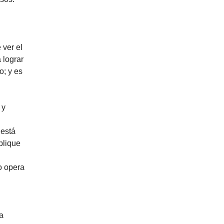
 ver el
 lograr
o; y es
 y
 está
plique
o opera
a