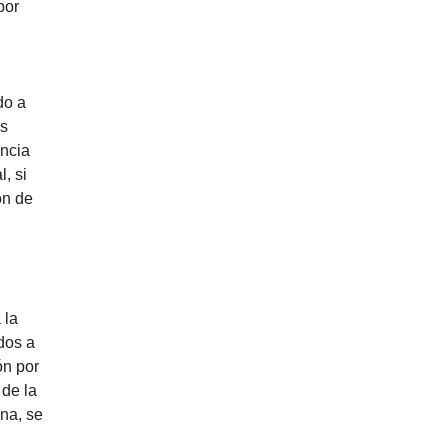
por
do a
as
ancia
, si
ón de
 la
dos a
ón por
 de la
ana, se