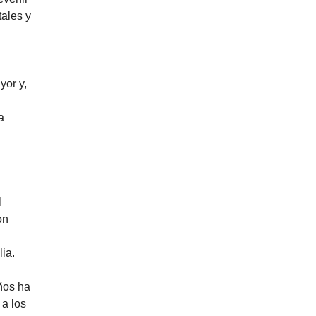
tales y
yor y,
a
l
ón
ia.
ños ha
 a los