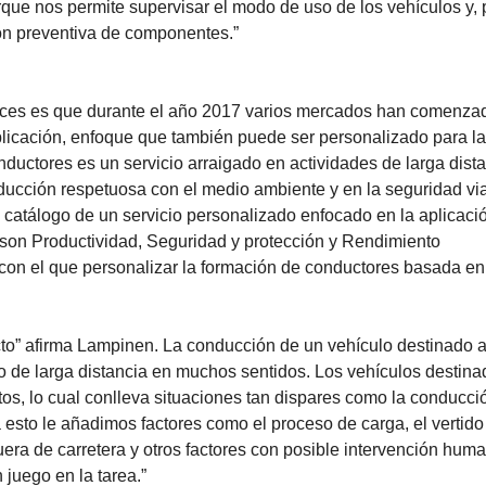
rque nos permite supervisar el modo de uso de los vehículos y, 
ión preventiva de componentes.”
vices es que durante el año 2017 varios mercados han comenza
plicación, enfoque que también puede ser personalizado para l
nductores es un servicio arraigado en actividades de larga dist
ducción respetuosa con el medio ambiente y en la seguridad vial
 catálogo de un servicio personalizado enfocado en la aplicaci
 son Productividad, Seguridad y protección y Rendimiento
on el que personalizar la formación de conductores basada en
o” afirma Lampinen. La conducción de un vehículo destinado a
o de larga distancia en muchos sentidos. Los vehículos destina
tos, lo cual conlleva situaciones tan dispares como la conducci
 esto le añadimos factores como el proceso de carga, el vertido
era de carretera y otros factores con posible intervención hum
juego en la tarea.”