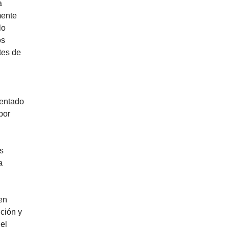
a
mente
lo
os
tes de
sentado
por
s
a
en
ición y
el