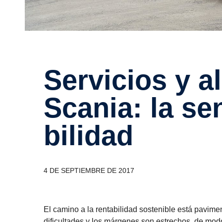
Servi­cios y alianzas con
Scania: la se
bi­lidad
4 DE SEPTIEMBRE DE 2017
El camino a la rentabilidad sostenible está pavime
dificultades y los márgenes son estrechos, de mod