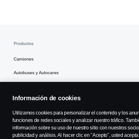
Productos
Camiones
Autobuses y Autocares
Soluciones Generales de Energía
Información de cookies
Atributos
Utilizamos cookies para personalizar el contenido y los anu
funciones de redes sociales y analizar nuestro tráfico. Tam
información sobre su uso de nuestro sitio con nuestros socio
Scania in Your Region:
España
publicidad y análisis. Al hacer clic en "Acepto", usted acept