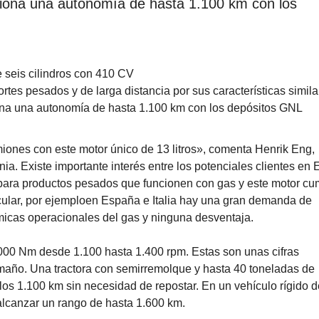
ciona una autonomía de hasta 1.100 km con los
 seis cilindros con 410 CV
tes pesados y de larga distancia por sus características simila
ona una autonomía de hasta 1.100 km con los depósitos GNL
nes con este motor único de 13 litros», comenta Henrik Eng,
a. Existe importante interés entre los potenciales clientes en
a para productos pesados que funcionen con gas y este motor cu
cular, por ejemploen España e Italia hay una gran demanda de
micas operacionales del gas y ninguna desventaja.
000 Nm desde 1.100 hasta 1.400 rpm. Estas son unas cifras
maño. Una tractora con semirremolque y hasta 40 toneladas de
los 1.100 km sin necesidad de repostar. En un vehículo rígido d
alcanzar un rango de hasta 1.600 km.