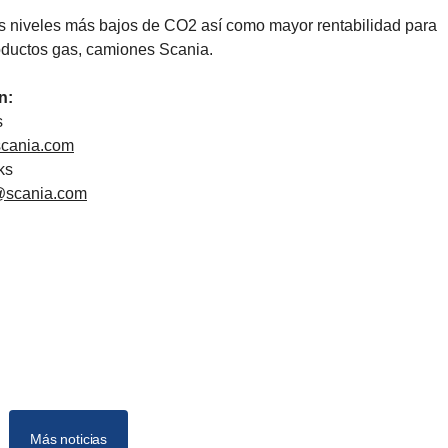
s niveles más bajos de CO2 así como mayor rentabilidad para
oductos gas, camiones Scania.
n:
s
scania.com
ks
@scania.com
Más noticias