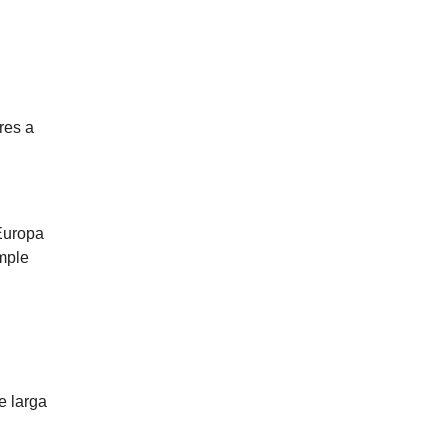
res a
 Europa
mple
e larga