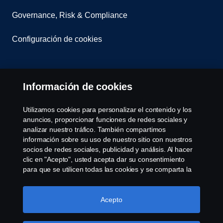
Governance, Risk & Compliance
Configuración de cookies
Información de cookies
Utilizamos cookies para personalizar el contenido y los
anuncios, proporcionar funciones de redes sociales y
© Copyright Scania 2025 All rights reserved. Scania
analizar nuestro tráfico. También compartimos
CV AB (publ), SE-151 87 Södertälje, Sweden, Tel:
información sobre su uso de nuestro sitio con nuestros
+46-8-55 38 10 00, Fax: +46-8-55 38 10 37.
socios de redes sociales, publicidad y análisis. Al hacer
clic en "Acepto", usted acepta dar su consentimiento
para que se utilicen todas las cookies y se comparta la
información. También puede administrar sus cookies
haciendo clic en "Configuración de cookies" y
seleccionando las categorías que desea aceptar. Para
Acepto
obtener una explicación más detallada de cómo
utilizamos las cookies, visite nuestra sección de cookies,