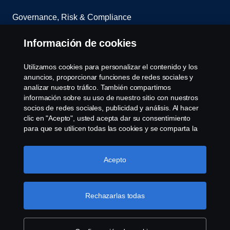
Governance, Risk & Compliance
Configuración de cookies
Información de cookies
Utilizamos cookies para personalizar el contenido y los
anuncios, proporcionar funciones de redes sociales y
analizar nuestro tráfico. También compartimos
información sobre su uso de nuestro sitio con nuestros
socios de redes sociales, publicidad y análisis. Al hacer
clic en "Acepto", usted acepta dar su consentimiento
© Copyright Scania 2025 All rights reserved. Scania
para que se utilicen todas las cookies y se comparta la
CV AB (publ), SE-151 87 Södertälje, Sweden, Tel:
información. También puede administrar sus cookies
haciendo clic en "Configuración de cookies" y
+46-8-55 38 10 00, Fax: +46-8-55 38 10 37.
seleccionando las categorías que desea aceptar. Para
Acepto
obtener una explicación más detallada de cómo
utilizamos las cookies, visite nuestra sección de cookies,
que puede encontrar haciendo clic en el enlace debajo
Rechazarlas todas
de este texto.
Más información sobre su privacidad