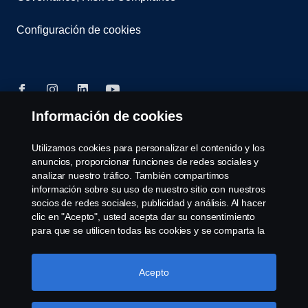
Configuración de cookies
Información de cookies
© Copyright Scania 2025 All rights reserved. Scania
Utilizamos cookies para personalizar el contenido y los
CV AB (publ), SE-151 87 Södertälje, Sweden, Tel:
anuncios, proporcionar funciones de redes sociales y
+46-8-55 38 10 00, Fax: +46-8-55 38 10 37.
analizar nuestro tráfico. También compartimos
información sobre su uso de nuestro sitio con nuestros
socios de redes sociales, publicidad y análisis. Al hacer
clic en "Acepto", usted acepta dar su consentimiento
para que se utilicen todas las cookies y se comparta la
información. También puede administrar sus cookies
haciendo clic en "Configuración de cookies" y
seleccionando las categorías que desea aceptar. Para
Acepto
obtener una explicación más detallada de cómo
utilizamos las cookies, visite nuestra sección de cookies,